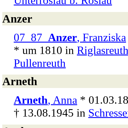
Unterröslau b. Röslau
Anzer
07 87
Anzer
, Franziska
* um 1810 in
Riglasreut
Pullenreuth
Arneth
Arneth
, Anna
* 01.03.1
† 13.08.1945 in
Schresse