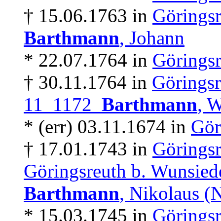
† 15.06.1763 in
Göringsr
Barthmann
, Johann
* 22.07.1764 in
Göringsr
† 30.11.1764 in
Göringsr
11 1172
Barthmann
, 
* (err) 03.11.1674 in
Gör
† 17.01.1743 in
Göringsr
Göringsreuth b. Wunsied
Barthmann
, Nikolaus (
* 15.03.1745 in
Göringsr