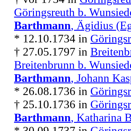
Göringsreuth b. Wunsied
Barthmann
, Ägidius (E
* 12.10.1734 in
Göringsr
† 27.05.1797 in
Breitenb
Breitenbrunn b. Wunsied
Barthmann
, Johann Kas
* 26.08.1736 in
Göringsr
† 25.10.1736 in
Göringsr
Barthmann
, Katharina 
* 30.09.1737 in
Göringsr