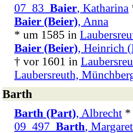
07 83
Baier
, Katharina
Baier (Beier)
, Anna
* um 1585 in
Laubersreu
Baier (Beier)
, Heinrich 
† vor 1601 in
Laubersre
Laubersreuth, Münchber
Barth
Barth (Part)
, Albrecht
* 
09 497
Barth
, Margare