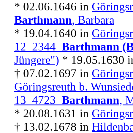
* 02.06.1646 in
Göringsr
Barthmann
, Barbara
* 19.04.1640 in
Göringsr
12 2344
Barthmann (
Jüngere")
* 19.05.1630 
† 07.02.1697 in
Göringsr
Göringsreuth b. Wunsied
13 4723
Barthmann
, 
* 20.08.1631 in
Göringsr
† 13.02.1678 in
Hildenba