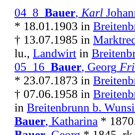
04 8
Bauer
,
Karl
Joha
* 18.01.1903 in
Breitenb
† 13.07.1985 in
Marktre
lu.,
Landwirt
in
Breitenb
05 16
Bauer
, Georg
Fri
* 23.07.1873 in
Breitenb
† 07.06.1958 in
Breitenb
in
Breitenbrunn b. Wunsi
Bauer
, Katharina
* 1870.
Bauer
, Georg
* 1845, rk