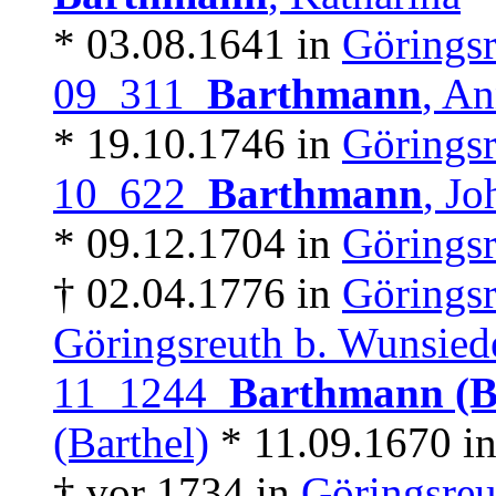
* 03.08.1641 in
Göringsr
09 311
Barthmann
, A
* 19.10.1746 in
Göringsr
10 622
Barthmann
, Jo
* 09.12.1704 in
Göringsr
† 02.04.1776 in
Göringsr
Göringsreuth b. Wunsied
11 1244
Barthmann (
(Barthel)
* 11.09.1670 i
† vor 1734 in
Göringsreu