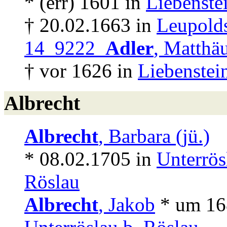
* (err) 1601 in
Liebenstei
† 20.02.1663 in
Leupolds
14 9222
Adler
, Matthä
† vor 1626 in
Liebenstein
Albrecht
Albrecht
, Barbara (jü.)
* 08.02.1705 in
Unterrös
Röslau
Albrecht
, Jakob
* um 16