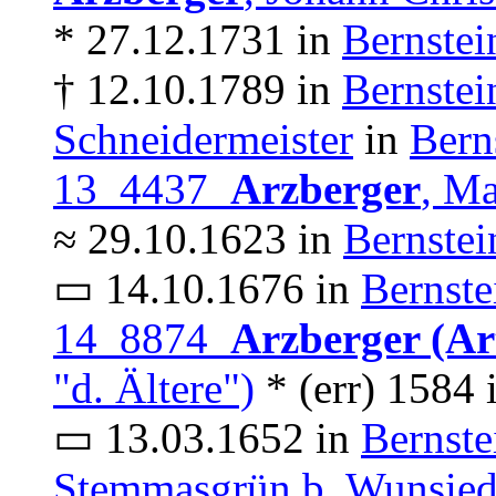
* 27.12.1731 in
Bernstei
† 12.10.1789 in
Bernstei
Schneidermeister
in
Bern
13 4437
Arzberger
, Ma
≈ 29.10.1623 in
Bernstei
▭ 14.10.1676 in
Bernste
14 8874
Arzberger (Ar
"d. Ältere")
* (err) 1584 
▭ 13.03.1652 in
Bernste
Stemmasgrün b. Wunsied