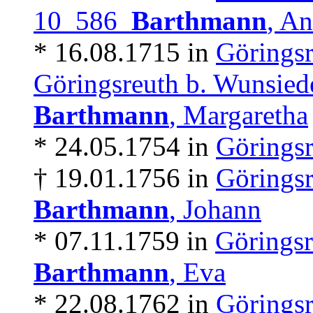
10 586
Barthmann
, An
* 16.08.1715 in
Göringsr
Göringsreuth b. Wunsied
Barthmann
, Margaretha
* 24.05.1754 in
Göringsr
† 19.01.1756 in
Göringsr
Barthmann
, Johann
* 07.11.1759 in
Göringsr
Barthmann
, Eva
* 22.08.1762 in
Göringsr