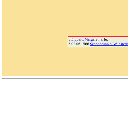
3
Lippert
, Margaretha
, lu.
* 02.06.1566
Schönbrunn b. Wunsiede