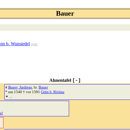
Bauer
nn b. Wunsiedel
Q430
Ahnentafel
[-]
4
Bauer
, Andreas
, lu.
Bauer
* um 1540 † vor 1591
Grün b. Röslau
⚭ ...
el