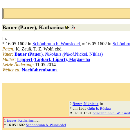
Bauer (Pauer)
, Katharina
lu.
* 16.05.1602 in
Schönbrunn b. Wunsiedel
, ≈ 16.05.1602 in
Schönbru
Paten:
K. Zauß, T. Z. Wolf, ebd.
Vater:
Bauer (Pauer)
,
Nikolaus
(Nikol
,Nickel, Niklas)
Mutter:
Lippert (Liphart, Lipart)
, Margaretha
Letzte Änderung:
11.05.2014
Weiter zu:
Nachfahrenbaum
.
2
Bauer
, Nikolaus
, lu.
* um 1565
Grün b. Röslau
⚭ 07.01.1591
Schönbrunn b. Wunsied
1
Bauer
, Katharina
, lu.
* 16.05.1602
Schönbrunn b. Wunsiedel