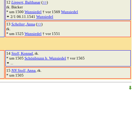
12
Lippert
, Balthasar
(
>>
)
rk. Bäcker
* um 1500
Wunsiedel
† vor 1569
Wunsiedel
⚭ 2/1 06.11.1541
Wunsiedel
13
Schelter
, Anna
(
>>
)
rk.
* um 1525
Wunsiedel
† vor 1551
14
Stoll
, Konrad
, rk.
* um 1505
Schönbrunn b. Wunsiedel
† vor 1565
⚭ ...
15
NN Stoll
, Anna
, rk.
* um 1505