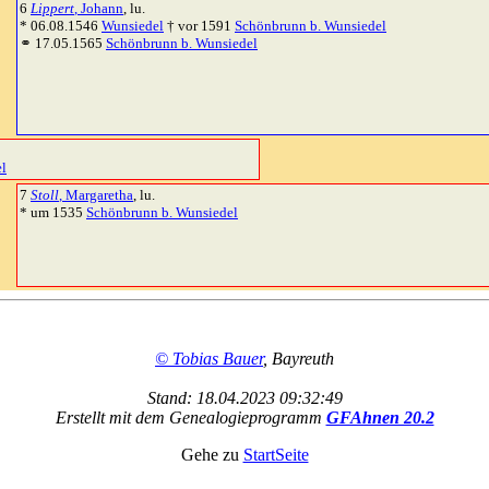
6
Lippert
, Johann
, lu.
* 06.08.1546
Wunsiedel
† vor 1591
Schönbrunn b. Wunsiedel
⚭ 17.05.1565
Schönbrunn b. Wunsiedel
l
7
Stoll
, Margaretha
, lu.
* um 1535
Schönbrunn b. Wunsiedel
© Tobias Bauer
, Bayreuth
Stand: 18.04.2023 09:32:49
Erstellt mit dem Genealogieprogramm
GFAhnen 20.2
Gehe zu
StartSeite