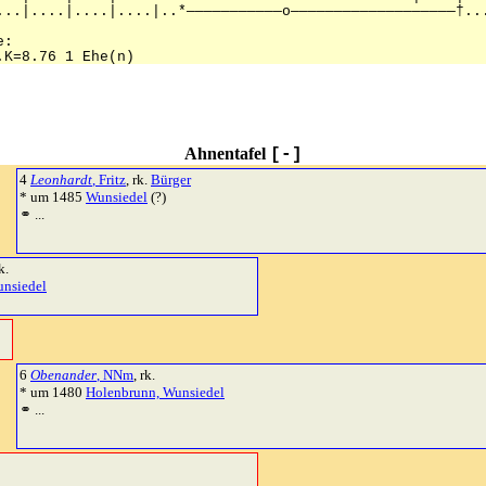
Ahnentafel
[-]
4
Leonhardt
, Fritz
, rk.
Bürger
* um 1485
Wunsiedel
(?)
⚭ ...
k.
unsiedel
6
Obenander
, NNm
, rk.
* um 1480
Holenbrunn, Wunsiedel
⚭ ...