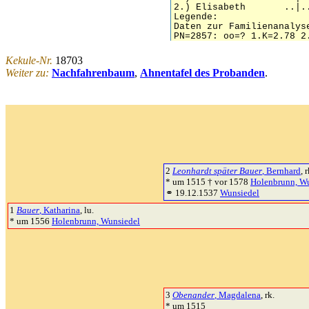
Kekule-Nr.
18703
Weiter zu:
Nachfahrenbaum
,
Ahnentafel des Probanden
.
2
Leonhardt später Bauer
, Bernhard
, r
* um 1515 † vor 1578
Holenbrunn, W
⚭ 19.12.1537
Wunsiedel
1
Bauer
, Katharina
, lu.
* um 1556
Holenbrunn, Wunsiedel
3
Obenander
, Magdalena
, rk.
* um 1515