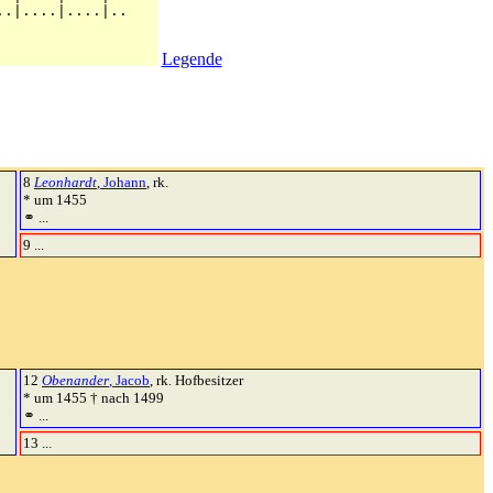
Legende
8
Leonhardt
, Johann
, rk.
* um 1455
⚭ ...
9 ...
12
Obenander
, Jacob
, rk. Hofbesitzer
* um 1455 † nach 1499
⚭ ...
13 ...