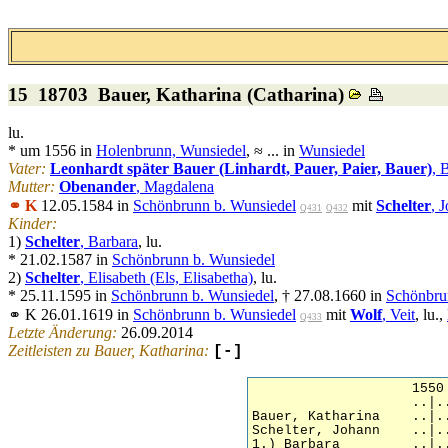
15 18703
Bauer
, Katharina (Catharina)
lu.
* um 1556 in
Holenbrunn, Wunsiedel
, ≈ ... in
Wunsiedel
Vater:
Leonhardt später Bauer (Linhardt, Pauer, Paier, Bauer)
, 
Mutter:
Obenander
, Magdalena
⚭ K
12.05.1584 in
Schönbrunn b. Wunsiedel
mit
Schelter
, 
Q431
Q432
Kinder:
1)
Schelter
, Barbara
, lu.
* 21.02.1587 in
Schönbrunn b. Wunsiedel
2)
Schelter
, Elisabeth (Els, Elisabetha)
, lu.
* 25.11.1595 in
Schönbrunn b. Wunsiedel
, † 27.08.1660 in
Schönbru
⚭ K 26.01.1619 in
Schönbrunn b. Wunsiedel
mit
Wolf
, Veit
, lu.,
Q433
Letzte Änderung:
26.09.2014
Zeitleisten zu Bauer, Katharina:
[-]