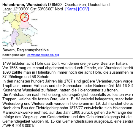
Holenbrunn, Wunsiedel:
D-95632, Oberfranken, Deutschland.
Lage: 12°03'00" Ost 50°03'00" Nord
[Karte]
[GOV]
Bayern, Regierungsbezirke
Kartengrundlage:
commons wikipedia.org
1499 bildeten acht Höfe das Dorf, von denen drei je zwei Besitzer hatten.
Vor 1553 mag es einmal abgebrannt sein durch Feinde, die Wunsiedel bedrä
1698 zählte man in Holenbrunn immer noch die acht Höfe, die zusammen mit
37 Jährlinge und 56 Schafe.
In den nächsten hundert Jahren bis 1787 sind größere Veränderungen vorg
Tropfhaus, einem Hirthaus und der Schnacken- oder Bodnermühl. Mit 16 Stü
Kastenamt Wunsiedel zu fahren, hatten die Holenbrunner zu fronen.
Die Amtsbaufron nach Hohenberg, die ursprünglich ebenfalls zu leisten war
Truppen, welche die festen Orte, wie z. B. Wunsiedel belagerten, stark be
Wintersberg und Wintersreuth wurde in Holenbrunn im 19. Jahrhundert die po
Nach dem Bau der Fichtelgebirgsbahn 1875/77 entwickelte sich Holenbrunn v
Marmorkalkwerke eröffnet, auf das Jahr 1900 zurück gehen die Anfänge der
Infolge des Wegzugs von Gastarbeitern und des Geburtenrückgangs ist die Bev
Gemeindegebiet wurden rd. 15 km Gemeindestraßen ausgebaut, eine zentrale
/^WEB-2016-0001/