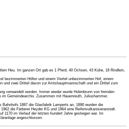
lein Heu. Im ganzen Ort gab es 1 Pferd, 40 Ochsen, 43 Kühe, 18 Rindlein,
tel bezimmerten Höfen und einem Viertel unbezimmerten Hof, einem
n und zwei Drittel davon zur Amtshauptmannschaft und ein Drittel zum
ahlung verwandelt worden. Immer wieder wurde Holenbrunn von fremden
 noch im Gemeindearchiv. Zusammen mit Hauenreuth, Juliushammer,
es Bahnhofs 1887 die Glasfabrik Lamperts an, 1890 wurden die
1962 die Färberei Heyder KG und 1964 eine Reifenvulkanisieranstalt.
uf 1170 im Verlauf der letzten hundert Jahre gestiegen war. Im
Kläranlage angeschlossen.