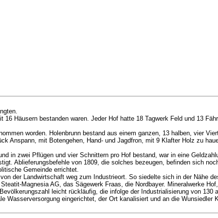
ngten.
 16 Häusern bestanden waren. Jeder Hof hatte 18 Tagwerk Feld und 13 Fährt
enommen worden. Holenbrunn bestand aus einem ganzen, 13 halben, vier Vier
ck Anspann, mit Botengehen, Hand- und Jagdfron, mit 9 Klafter Holz zu haue
 und in zwei Pflügen und vier Schnittern pro Hof bestand, war in eine Geldz
lästigt. Ablieferungsbefehle von 1809, die solches bezeugen, befinden sich
litische Gemeinde errichtet.
on der Landwirtschaft weg zum Industrieort. So siedelte sich in der Nähe d
 Steatit-Magnesia AG, das Sägewerk Fraas, die Nordbayer. Mineralwerke Hof, 
ölkerungszahl leicht rückläufig, die infolge der Industrialisierung von 130 a
 Wasserversorgung eingerichtet, der Ort kanalisiert und an die Wunsiedler 