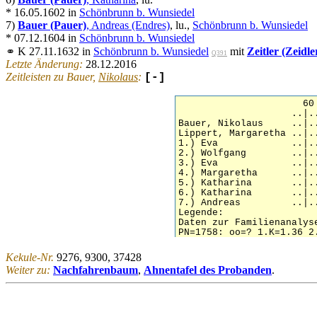
* 16.05.1602 in
Schönbrunn b. Wunsiedel
7)
Bauer (Pauer)
, Andreas (Endres)
, lu.,
Schönbrunn b. Wunsiedel
* 07.12.1604 in
Schönbrunn b. Wunsiedel
⚭ K 27.11.1632 in
Schönbrunn b. Wunsiedel
mit
Zeitler (Zeidle
Q391
Letzte Änderung:
28.12.2016
Zeitleisten zu Bauer,
Nikolaus
:
[-]
Kekule-Nr.
9276, 9300, 37428
Weiter zu:
Nachfahrenbaum
,
Ahnentafel des Probanden
.