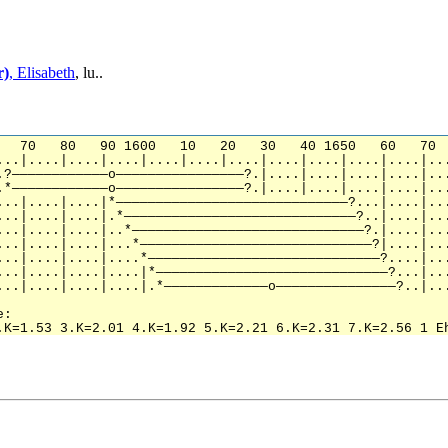
r)
, Elisabeth
, lu..