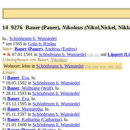
14 9276
Bauer (Pauer)
,
Nikolaus
(Nikol
,Nickel, Nikl
lu.,
Schönbrunn b. Wunsiedel
* um 1565 in
Grün b. Röslau
Vater:
Bauer (Pauer)
, Andreas (Endres)
⚭ K
07.01.1591 in
Schönbrunn b. Wunsiedel
mit
Lippert (Li
Q398
Q65
Lebensphasen von Bauer,
Nikolaus
:
Wohnort:
lebte in
Schönbrunn b. Wunsiedel
Q399
Q400
Q401
Q402
Q391
Kinder:
1)
Bauer
, Eva
, lu.
* 18.05.1592 in
Schönbrunn b. Wunsiedel
2)
Bauer
, Wolfgang (Wolf)
, lu.
* 28.11.1593 in
Schönbrunn b. Wunsiedel
3)
Bauer
, Eva
, lu.
* 03.12.1595 in
Schönbrunn b. Wunsiedel
4)
Bauer
, Margaretha
, lu.
* 05.11.1597 in
Schönbrunn b. Wunsiedel
5)
Bauer
, Katharina (Catharina)
, lu.
* 21.01.1600 in
Schönbrunn b. Wunsiedel
6)
Bauer (Pauer)
, Katharina
, lu.