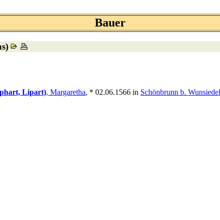
Bauer
as)
phart, Lipart)
, Margaretha
, * 02.06.1566 in
Schönbrunn b. Wunsiede