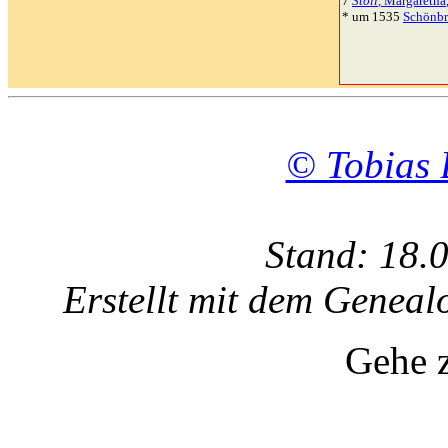
7
Stoll
, Margaretha
* um 1535
Schönbr
© Tobias 
Stand: 18.
Erstellt mit dem Gene
Gehe 