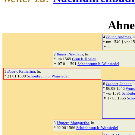
Ahne
4
Bauer
, Andreas
, l
* um 1540 † vor 1
⚭ ...
2
Bauer
, Nikolaus
, lu.
* um 1565
Grün b. Röslau
⚭ 07.01.1591
Schönbrunn b. Wunsiedel
1
Bauer
, Katharina
, lu.
* 21.01.1600
Schönbrunn b. Wunsiedel
6
Lippert
, Johann
, 
* 06.08.1546
Wuns
† vor 1591
Schönbr
⚭ 17.05.1565
Schö
3
Lippert
, Margaretha
, lu.
* 02.06.1566
Schönbrunn b. Wunsiedel