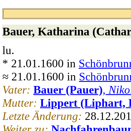
Bauer
, Katharina (Cathar
lu.
* 21.01.1600 in
Schönbrunn
≈ 21.01.1600 in
Schönbrunn
Vater:
Bauer (Pauer)
,
Niko
Mutter:
Lippert (Liphart, 
Letzte Änderung:
28.12.20
Weiter zu:
Nachfahrenbau