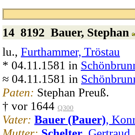
14 8192
Bauer
, Stephan
lu.,
Furthammer, Tröstau
* 04.11.1581 in
Schönbrunn
≈ 04.11.1581 in
Schönbrunn
Paten:
Stephan Preuß.
† vor 1644
Q300
Vater:
Bauer (Pauer)
, Kon
Mutter:
Schelter
, Gertraud