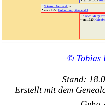
⚭ 21.10.1555
Wuns
3
Schelter
, Gertraud
, lu.
* nach 1555
Holenbrunn, Wunsiedel
7
Kaiser
, Margaret
* um 1525
Holenbr
© Tobias 
Stand: 18.
Erstellt mit dem Gene
Gehe 