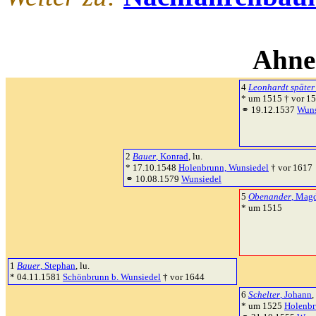
Ahne
4
Leonhardt später
* um 1515 † vor 1
⚭ 19.12.1537
Wuns
2
Bauer
, Konrad
, lu.
* 17.10.1548
Holenbrunn, Wunsiedel
† vor 1617
⚭ 10.08.1579
Wunsiedel
5
Obenander
, Mag
* um 1515
1
Bauer
, Stephan
, lu.
* 04.11.1581
Schönbrunn b. Wunsiedel
† vor 1644
6
Schelter
, Johann
,
* um 1525
Holenbr