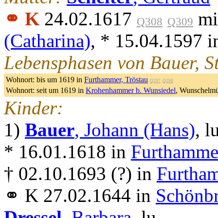
⚭ K
24.02.1617
mi
Q308
Q309
(Catharina)
, * 15.04.1597 
Lebensphasen von Bauer, S
Wohnort:
bis um 1619 in
Furthammer, Tröstau
Q297
Q298
Wohnort:
seit um 1619 in
Krohenhammer b. Wunsiedel
, Wunschelm
Kinder:
1)
Bauer
, Johann (Hans)
, l
* 16.01.1618 in
Furthammer
† 02.10.1693 (?) in
Furtham
⚭ K 27.02.1644 in
Schönbr
Dressel
, Barbara
, lu..