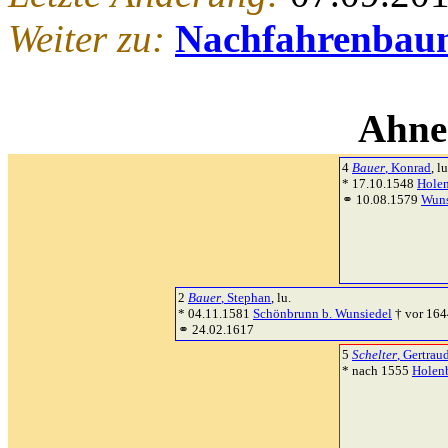
Weiter zu:
Nachfahrenbau
Ahne
4
Bauer
, Konrad
, lu
* 17.10.1548
Holen
⚭ 10.08.1579
Wuns
2
Bauer
, Stephan
, lu.
* 04.11.1581
Schönbrunn b. Wunsiedel
† vor 164
⚭ 24.02.1617
5
Schelter
, Gertrau
* nach 1555
Holen