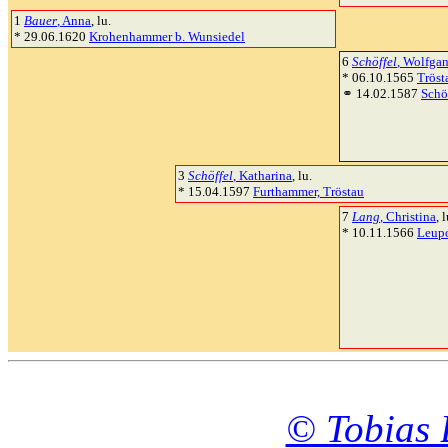
1
Bauer
, Anna
, lu.
* 29.06.1620
Krohenhammer b. Wunsiedel
6
Schöffel
, Wolfga
* 06.10.1565
Tröst
⚭ 14.02.1587
Schö
3
Schöffel
, Katharina
, lu.
* 15.04.1597
Furthammer, Tröstau
7
Lang
, Christina
, l
* 10.11.1566
Leupo
© Tobias 