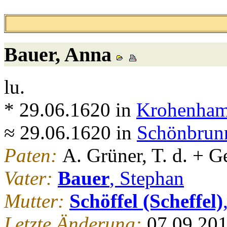
Bauer
, Anna
lu.
* 29.06.1620 in
Krohenham
≈ 29.06.1620 in
Schönbrunn
Paten:
A. Grüner, T. d. + 
Vater:
Bauer
, Stephan
Mutter:
Schöffel (Scheffel)
Letzte Änderung:
07.09.20