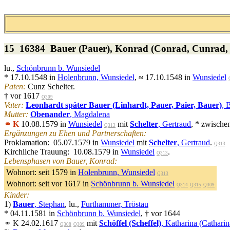
15 16384
Bauer (Pauer)
, Konrad (Conrad, Cunrad,
lu.,
Schönbrunn b. Wunsiedel
* 17.10.1548 in
Holenbrunn, Wunsiedel
, ≈ 17.10.1548 in
Wunsiedel
Paten:
Cunz Schelter.
† vor 1617
Q309
Vater:
Leonhardt später Bauer (Linhardt, Pauer, Paier, Bauer)
, 
Mutter:
Obenander
, Magdalena
⚭ K
10.08.1579 in
Wunsiedel
mit
Schelter
, Gertraud
, * zwische
Q313
Ergänzungen zu Ehen und Partnerschaften:
Proklamation: 05.07.1579 in
Wunsiedel
mit
Schelter
, Gertraud
.
Q313
Kirchliche Trauung: 10.08.1579 in
Wunsiedel
.
Q313
Lebensphasen von Bauer, Konrad:
Wohnort:
seit 1579 in
Holenbrunn, Wunsiedel
Q313
Wohnort:
seit vor 1617 in
Schönbrunn b. Wunsiedel
Q314
Q315
Q309
Kinder:
1)
Bauer
, Stephan
, lu.,
Furthammer, Tröstau
* 04.11.1581 in
Schönbrunn b. Wunsiedel
, † vor 1644
⚭ K 24.02.1617
mit
Schöffel (Scheffel)
, Katharina (Catharin
Q308
Q309