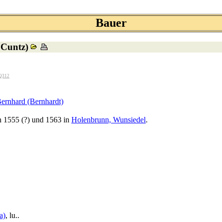
Bauer
 Cuntz)
Q312
Bernhard (Bernhardt)
n 1555 (?) und 1563 in
Holenbrunn, Wunsiedel
.
a)
, lu..