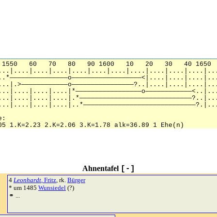
Ahnentafel
[-]
4
Leonhardt
, Fritz
, rk.
Bürger
* um 1485
Wunsiedel
(?)
⚭ ...