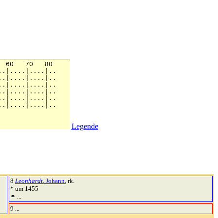
Legende
8
Leonhardt
, Johann
, rk.
* um 1455
⚭ ...
9 ...