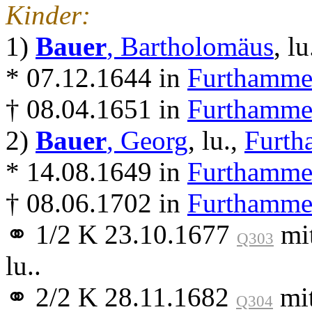
Kinder:
1)
Bauer
, Bartholomäus
, lu
* 07.12.1644 in
Furthammer
† 08.04.1651 in
Furthammer
2)
Bauer
, Georg
, lu.,
Furth
* 14.08.1649 in
Furthammer
† 08.06.1702 in
Furthammer
⚭ 1/2 K 23.10.1677
mi
Q303
lu..
⚭ 2/2 K 28.11.1682
mi
Q304