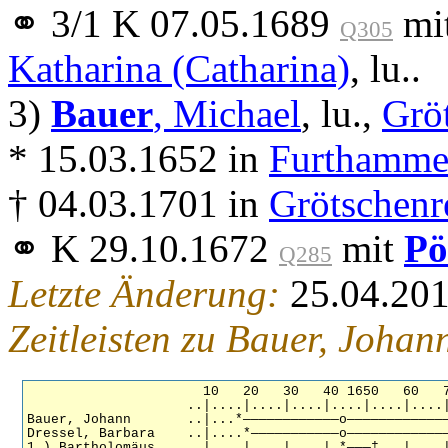
⚭ 3/1 K 07.05.1689
mi
Q305
Katharina (Catharina)
, lu..
3)
Bauer
, Michael
, lu.,
Gröt
* 15.03.1652 in
Furthammer
† 04.03.1701 in
Grötschenr
⚭ K 29.10.1672
mit
Pö
Q285
Letzte Änderung:
25.04.20
Zeitleisten zu Bauer, Johan