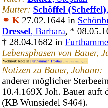
Mutter:
Schöffel (Scheffel)
⚭ K
27.02.1644 in
Schönbr
Dressel
, Barbara
, * 08.05.
† 28.04.1682 in
Furthammer
Lebensphasen von Bauer, J
Wohnort:
lebte in
Furthammer, Tröstau
Q300
Q301
Q302
Q285
Notizen zu Bauer, Johann:
anderer möglicher Sterbeein
10.4.169X Joh. Bauer auft
(KB Wunsiedel S464).