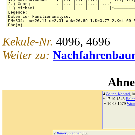
Kekule-Nr.
4096, 4696
Weiter zu:
Nachfahrenbau
Ahne
4
Bauer
, Konrad
, lu
* 17.10.1548
Holen
⚭ 10.08.1579
Wuns
2
Bauer
, Stephan
, lu.