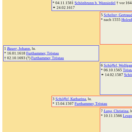
* 04.11.1581
Schönbrunn b. Wunsiedel
† vor 164
⚭ 24.02.1617
5
Schelter
, Gertrau
* nach 1555
Holen
1
Bauer
, Johann
, lu.
* 16.01.1618
Furthammer, Tröstau
† 02.10.1693 (?)
Furthammer, Tröstau
6
Schöffel
, Wolfga
* 06.10.1565
Tröst
⚭ 14.02.1587
Schö
3
Schöffel
, Katharina
, lu.
* 15.04.1597
Furthammer, Tröstau
7
Lang
, Christina
, l
* 10.11.1566
Leupo