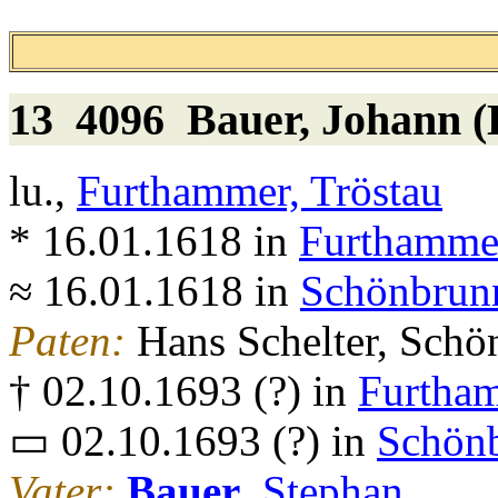
13 4096
Bauer
, Johann 
lu.,
Furthammer, Tröstau
* 16.01.1618 in
Furthammer
≈ 16.01.1618 in
Schönbrunn
Paten:
Hans Schelter, Schö
† 02.10.1693 (?) in
Furtham
▭ 02.10.1693 (?) in
Schönb
Vater:
Bauer
, Stephan