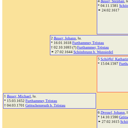
4
Bauer
, Stephan
, l
* 04.11.1581
Schön
⚭ 24.02.1617
2
Bauer
, Johann
, lu.
* 16.01.1618
Furthammer, Tröstau
† 02.10.1693 (?)
Furthammer, Tröstau
⚭ 27.02.1644
Schönbrunn b. Wunsiedel
5
Schöffel
, Kathari
* 15.04.1597
Furth
1
Bauer
, Michael
, lu.
* 15.03.1652
Furthammer, Tröstau
† 04.03.1701
Grötschenreuth b. Tröstau
6
Dressel
, Johann
, 
* 14.10.1590
Gröts
⚭ 27.02.1615
Schö