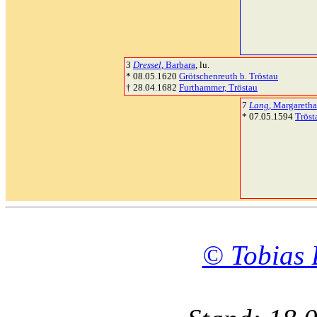
3
Dressel
, Barbara
, lu.
* 08.05.1620
Grötschenreuth b. Tröstau
† 28.04.1682
Furthammer, Tröstau
7
Lang
, Margaretha
* 07.05.1594
Tröst
© Tobias 