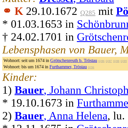
⚭ K
29.10.1672
mit
P
Q285
* 01.03.1653 in
Schönbrunn
† 24.02.1701 in
Grötschenr
Lebensphasen von Bauer, M
Wohnort:
seit um 1674 in
Grötschenreuth b. Tröstau
Q286
Q287
Q288
Q289
Wohnort:
bis um 1674 in
Furthammer, Tröstau
Q296
Kinder:
1)
Bauer
, Johann Christop
* 19.10.1673 in
Furthammer
2)
Bauer
, Anna Helena
, lu.