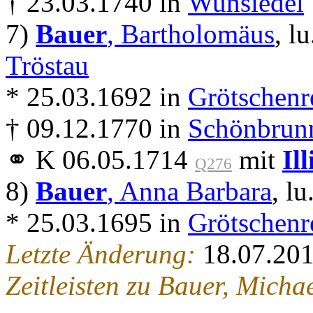
† 23.03.1740 in
Wunsiedel
7)
Bauer
, Bartholomäus
, lu
Tröstau
* 25.03.1692 in
Grötschenr
† 09.12.1770 in
Schönbrunn
⚭ K 06.05.1714
mit
Il
Q276
8)
Bauer
, Anna Barbara
, lu
* 25.03.1695 in
Grötschenr
Letzte Änderung:
18.07.20
Zeitleisten zu Bauer, Micha