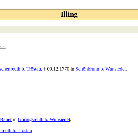
Illing
2275
schenreuth b. Tröstau
, † 09.12.1770 in
Schönbrunn b. Wunsiedel
.
Bauer
in
Göringsreuth b. Wunsiedel
.
reuth b. Tröstau