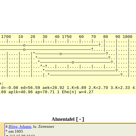
Ahnentafel
[-]
4
Illing
, Johann
, lu. Zerrenner
* um 1605