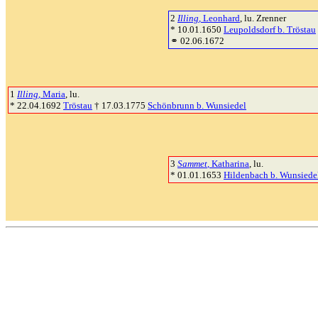
2
Illing
, Leonhard
, lu. Zrenner
* 10.01.1650
Leupoldsdorf b. Tröstau
⚭ 02.06.1672
1
Illing
, Maria
, lu.
* 22.04.1692
Tröstau
† 17.03.1775
Schönbrunn b. Wunsiedel
3
Sammet
, Katharina
, lu.
* 01.01.1653
Hildenbach b. Wunsiede