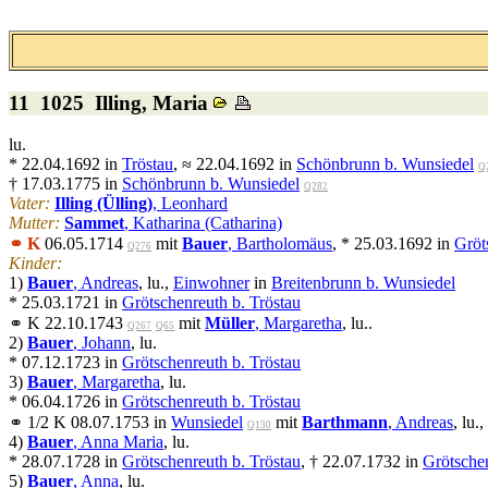
11 1025
Illing
, Maria
lu.
* 22.04.1692 in
Tröstau
, ≈ 22.04.1692 in
Schönbrunn b. Wunsiedel
Q
† 17.03.1775 in
Schönbrunn b. Wunsiedel
Q282
Vater:
Illing (Ülling)
, Leonhard
Mutter:
Sammet
, Katharina (Catharina)
⚭ K
06.05.1714
mit
Bauer
, Bartholomäus
, * 25.03.1692 in
Gröt
Q276
Kinder:
1)
Bauer
, Andreas
, lu.,
Einwohner
in
Breitenbrunn b. Wunsiedel
* 25.03.1721 in
Grötschenreuth b. Tröstau
⚭ K 22.10.1743
mit
Müller
, Margaretha
, lu..
Q267
Q65
2)
Bauer
, Johann
, lu.
* 07.12.1723 in
Grötschenreuth b. Tröstau
3)
Bauer
, Margaretha
, lu.
* 06.04.1726 in
Grötschenreuth b. Tröstau
⚭ 1/2 K 08.07.1753 in
Wunsiedel
mit
Barthmann
, Andreas
, lu.,
Q130
4)
Bauer
, Anna Maria
, lu.
* 28.07.1728 in
Grötschenreuth b. Tröstau
, † 22.07.1732 in
Grötschen
5)
Bauer
, Anna
, lu.