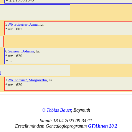
⚭ 2/2 15.08.1643
5
NN Schelter
, Anna
, lu.
* um 1605
6
Sammet
, Johann
, lu.
* um 1620
⚭ ...
l
7
NN Sammet
, Margaretha
, lu.
* um 1620
© Tobias Bauer
, Bayreuth
Stand: 18.04.2023 09:34:11
Erstellt mit dem Genealogieprogramm
GFAhnen 20.2