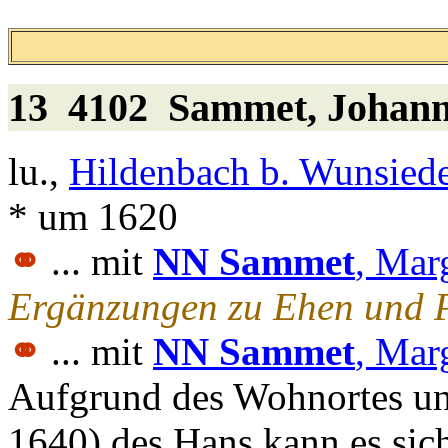
13 4102
Sammet
, Johan
lu.,
Hildenbach b. Wunsiede
* um 1620
⚭
... mit
NN Sammet
, Mar
Ergänzungen zu Ehen und P
⚭
... mit
NN Sammet
, Mar
Aufgrund des Wohnortes un
1640) des Hans kann es sic