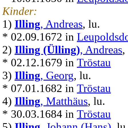
Kinder:
1)
Illing
, Andreas
, lu.
* 02.09.1672 in
Leupoldsdo
2)
Illing (Ülling)
, Andreas
,
* 02.12.1679 in
Tröstau
3)
Illing
, Georg
, lu.
* 07.01.1682 in
Tröstau
4)
Illing
, Matthäus
, lu.
* 30.03.1684 in
Tröstau
5)
Illing
, Johann (Hans)
, lu