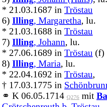
* 21.03.1687 in
Tröstau
6)
Illing
, Margaretha
, lu.
* 21.03.1688 in
Tröstau
7)
Illing
, Johann
, lu.
* 27.06.1689 in
Tröstau
(f)
8)
Illing
, Maria
, lu.
* 22.04.1692 in
Tröstau
,
† 17.03.1775 in
Schönbrunn
⚭ K 06.05.1714
mit
Ba
Q276
Grötschenreuth b. Tröstau
.