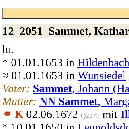
12 2051
Sammet
, Katha
lu.
* 01.01.1653 in
Hildenbach
≈ 01.01.1653 in
Wunsiedel
Vater:
Sammet
, Johann (H
Mutter:
NN Sammet
, Marg
⚭ K
02.06.1672
mit
I
Q2277
* 10.01.1650 in
Leupoldsdo