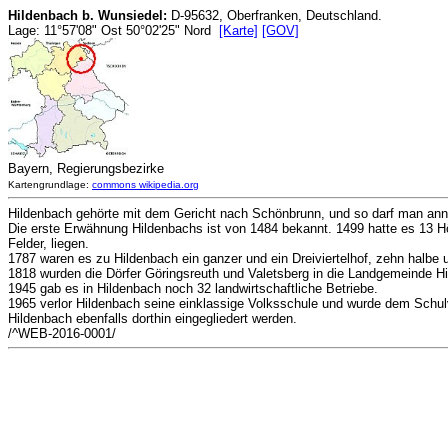
Hildenbach b. Wunsiedel:
D-95632, Oberfranken, Deutschland.
Lage: 11°57'08" Ost 50°02'25" Nord
[Karte]
[GOV]
Bayern, Regierungsbezirke
Kartengrundlage:
commons wikipedia.org
Hildenbach gehörte mit dem Gericht nach Schönbrunn, und so darf man ann
Die erste Erwähnung Hildenbachs ist von 1484 bekannt. 1499 hatte es 13 H
Felder, liegen.
1787 waren es zu Hildenbach ein ganzer und ein Dreiviertelhof, zehn halbe u
1818 wurden die Dörfer Göringsreuth und Valetsberg in die Landgemeinde H
1945 gab es in Hildenbach noch 32 landwirtschaftliche Betriebe.
1965 verlor Hildenbach seine einklassige Volksschule und wurde dem Schulve
Hildenbach ebenfalls dorthin eingegliedert werden.
/^WEB-2016-0001/