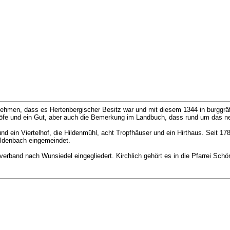
ehmen, dass es Hertenbergischer Besitz war und mit diesem 1344 in burggräf
öfe und ein Gut, aber auch die Bemerkung im Landbuch, dass rund um das neu
nd ein Viertelhof, die Hildenmühl, acht Tropfhäuser und ein Hirthaus. Seit 17
ildenbach eingemeindet.
rband nach Wunsiedel eingegliedert. Kirchlich gehört es in die Pfarrei Schönb