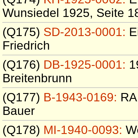
Wunsiedel 1925, Seite 18
(Q175)
SD-2013-0001:
Ei
Friedrich
(Q176)
DB-1925-0001:
19
Breitenbrunn
(Q177)
B-1943-0169:
RAD
Bauer
(Q178)
MI-1940-0093:
We