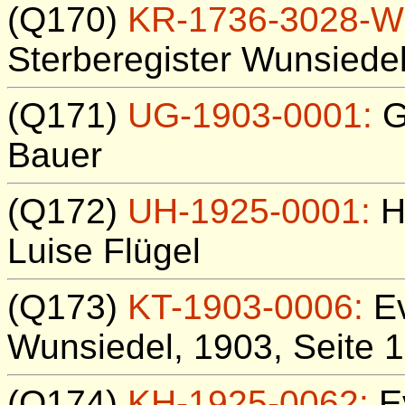
(Q170)
KR-1736-3028-W
Sterberegister Wunsiede
(Q171)
UG-1903-0001:
G
Bauer
(Q172)
UH-1925-0001:
He
Luise Flügel
(Q173)
KT-1903-0006:
Ev
Wunsiedel, 1903, Seite 1,
(Q174)
KH-1925-0062:
Ev