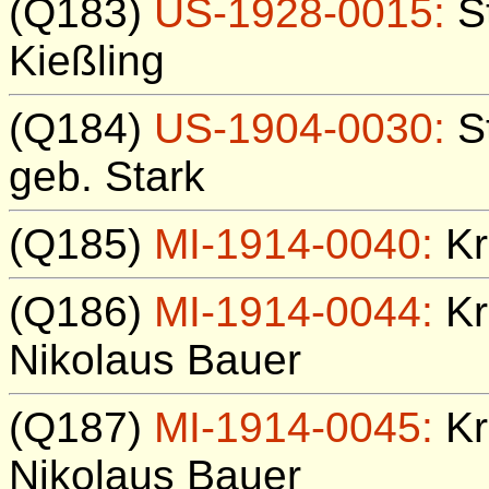
(Q183)
US-1928-0015:
St
Kießling
(Q184)
US-1904-0030:
St
geb. Stark
(Q185)
MI-1914-0040:
Kr
(Q186)
MI-1914-0044:
Kr
Nikolaus Bauer
(Q187)
MI-1914-0045:
Kr
Nikolaus Bauer