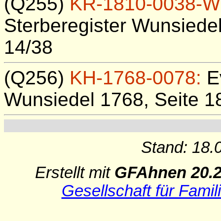
(Q255)
KR-1810-0038-W
Sterberegister Wunsiedel
14/38
(Q256)
KH-1768-0078:
Ev
Wunsiedel 1768, Seite 18
Stand: 18.
Erstellt mit
GFAhnen 20.
Gesellschaft für Famil