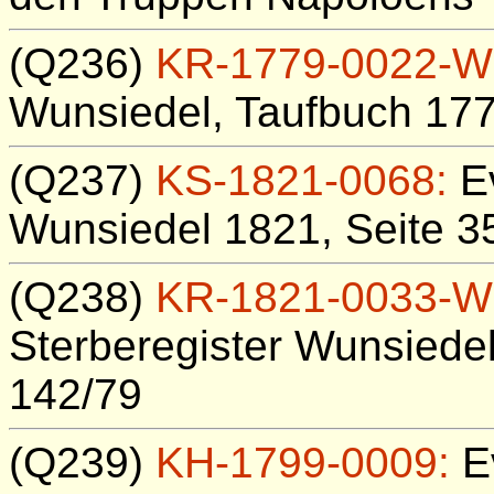
(Q236)
KR-1779-0022-W
Wunsiedel, Taufbuch 177
(Q237)
KS-1821-0068:
Ev
Wunsiedel 1821, Seite 35
(Q238)
KR-1821-0033-W
Sterberegister Wunsiedel
142/79
(Q239)
KH-1799-0009:
Ev