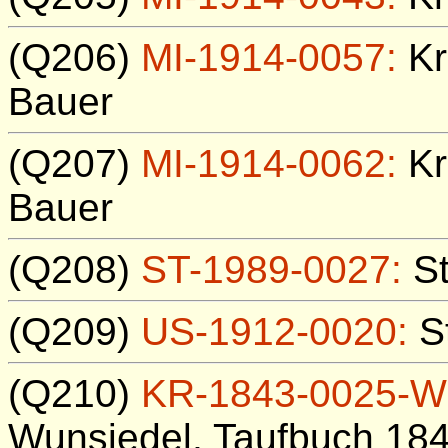
(Q206)
MI-1914-0057:
Kr
Bauer
(Q207)
MI-1914-0062:
Kr
Bauer
(Q208)
ST-1989-0027:
St
(Q209)
US-1912-0020:
S
(Q210)
KR-1843-0025-W
Wunsiedel, Taufbuch 184