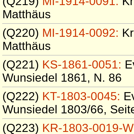
(Q219)
MI-1914-0091:
Kr
Matthäus
(Q220)
MI-1914-0092:
Kr
Matthäus
(Q221)
KS-1861-0051:
Ev
Wunsiedel 1861, N. 86
(Q222)
KT-1803-0045:
Ev
Wunsiedel 1803/66, Seit
(Q223)
KR-1803-0019-W