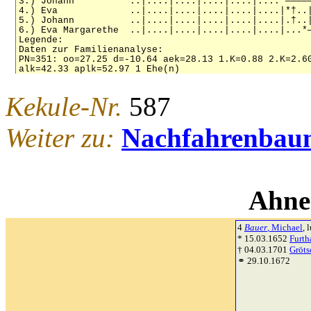
Kekule-Nr.
587
Weiter zu:
Nachfahrenbau
Ahne
4
Bauer
, Michael
, l
* 15.03.1652
Furth
† 04.03.1701
Gröts
⚭ 29.10.1672