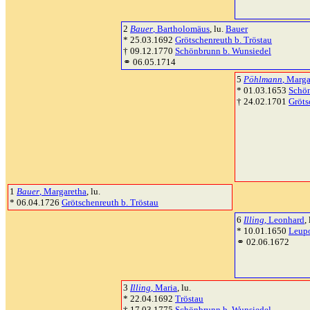
2
Bauer
, Bartholomäus
, lu.
Bauer
* 25.03.1692
Grötschenreuth b. Tröstau
† 09.12.1770
Schönbrunn b. Wunsiedel
⚭ 06.05.1714
5
Pöhlmann
, Marga
* 01.03.1653
Schön
† 24.02.1701
Gröts
1
Bauer
, Margaretha
, lu.
* 06.04.1726
Grötschenreuth b. Tröstau
6
Illing
, Leonhard
,
* 10.01.1650
Leupo
⚭ 02.06.1672
3
Illing
, Maria
, lu.
* 22.04.1692
Tröstau
† 17.03.1775
Schönbrunn b. Wunsiedel