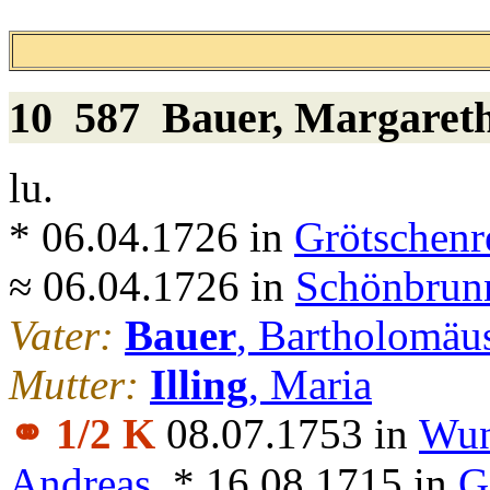
10 587
Bauer
, Margaret
lu.
* 06.04.1726 in
Grötschenr
≈ 06.04.1726 in
Schönbrunn
Vater:
Bauer
, Bartholomäu
Mutter:
Illing
, Maria
⚭ 1/2 K
08.07.1753 in
Wun
Andreas
, * 16.08.1715 in
G