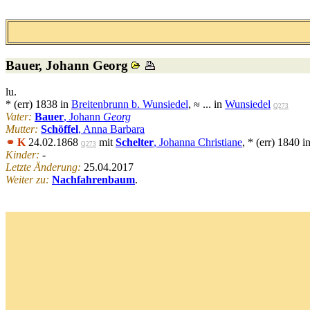
Bauer
, Johann Georg
lu.
* (err) 1838 in
Breitenbrunn b. Wunsiedel
, ≈ ... in
Wunsiedel
Q273
Vater:
Bauer
, Johann
Georg
Mutter:
Schöffel
, Anna Barbara
⚭ K
24.02.1868
mit
Schelter
, Johanna Christiane
, * (err) 1840 i
Q273
Kinder:
-
Letzte Änderung:
25.04.2017
Weiter zu:
Nachfahrenbaum
.