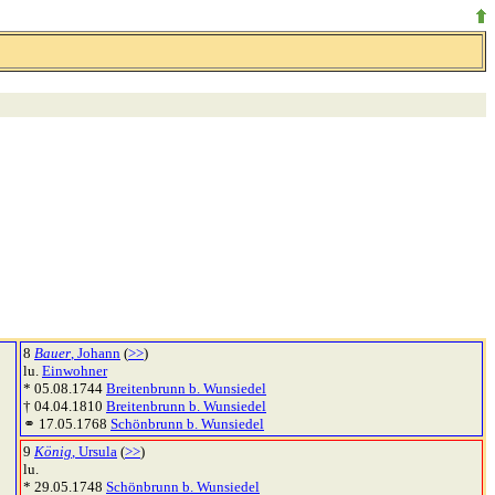
8
Bauer
, Johann
(
>>
)
lu.
Einwohner
* 05.08.1744
Breitenbrunn b. Wunsiedel
† 04.04.1810
Breitenbrunn b. Wunsiedel
⚭ 17.05.1768
Schönbrunn b. Wunsiedel
9
König
, Ursula
(
>>
)
lu.
* 29.05.1748
Schönbrunn b. Wunsiedel