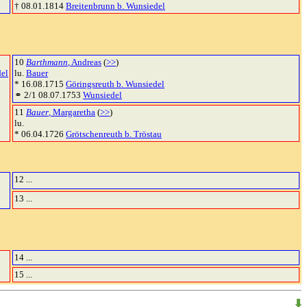
† 08.01.1814
Breitenbrunn b. Wunsiedel
10
Barthmann
, Andreas
(
>>
)
del
lu.
Bauer
* 16.08.1715
Göringsreuth b. Wunsiedel
⚭ 2/1 08.07.1753
Wunsiedel
11
Bauer
, Margaretha
(
>>
)
lu.
* 06.04.1726
Grötschenreuth b. Tröstau
12 ...
13 ...
14 ...
15 ...