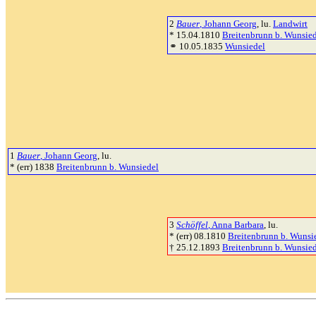
2
Bauer
, Johann Georg
, lu.
Landwirt
* 15.04.1810
Breitenbrunn b. Wunsie
⚭ 10.05.1835
Wunsiedel
1
Bauer
, Johann Georg
, lu.
* (err) 1838
Breitenbrunn b. Wunsiedel
3
Schöffel
, Anna Barbara
, lu.
* (err) 08.1810
Breitenbrunn b. Wunsi
† 25.12.1893
Breitenbrunn b. Wunsie