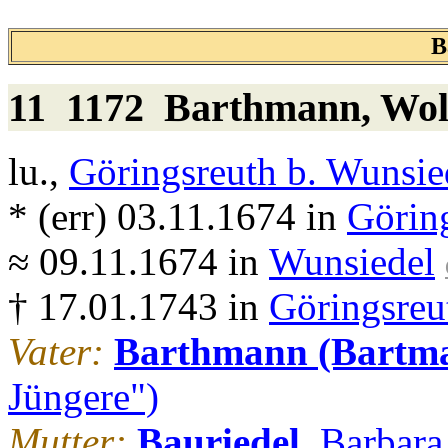
B
11 1172
Barthmann
, Wo
lu.,
Göringsreuth b. Wunsie
* (err) 03.11.1674 in
Görin
≈ 09.11.1674 in
Wunsiedel
† 17.01.1743 in
Göringsreu
Vater:
Barthmann (Bartm
Jüngere")
Mutter:
Bauriedel
, Barbara