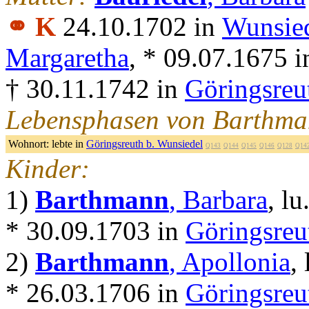
⚭ K
24.10.1702 in
Wunsie
Margaretha
, * 09.07.1675 
† 30.11.1742 in
Göringsreu
Lebensphasen von Barthma
Wohnort:
lebte in
Göringsreuth b. Wunsiedel
Q143
Q144
Q145
Q146
Q128
Q14
Kinder:
1)
Barthmann
, Barbara
, lu
* 30.09.1703 in
Göringsreu
2)
Barthmann
, Apollonia
, 
* 26.03.1706 in
Göringsreu