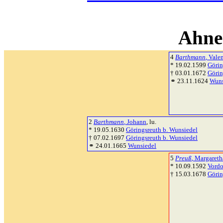
Ahne
4
Barthmann
, Vale
* 19.02.1599
Görin
† 03.01.1672
Görin
⚭ 23.11.1624
Wuns
2
Barthmann
, Johann
, lu.
* 19.05.1630
Göringsreuth b. Wunsiedel
† 07.02.1697
Göringsreuth b. Wunsiedel
⚭ 24.01.1665
Wunsiedel
5
Preuß
, Margareth
* 10.09.1592
Vordo
† 15.03.1678
Görin