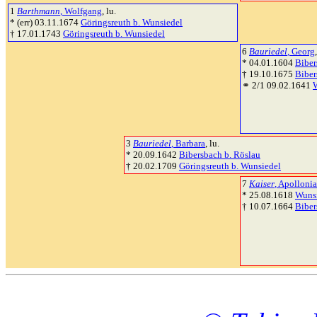
1
Barthmann
, Wolfgang
, lu.
* (err) 03.11.1674
Göringsreuth b. Wunsiedel
† 17.01.1743
Göringsreuth b. Wunsiedel
6
Bauriedel
, Georg
* 04.01.1604
Biber
† 19.10.1675
Biber
⚭ 2/1 09.02.1641
3
Bauriedel
, Barbara
, lu.
* 20.09.1642
Bibersbach b. Röslau
† 20.02.1709
Göringsreuth b. Wunsiedel
7
Kaiser
, Apollonia
* 25.08.1618
Wuns
† 10.07.1664
Biber