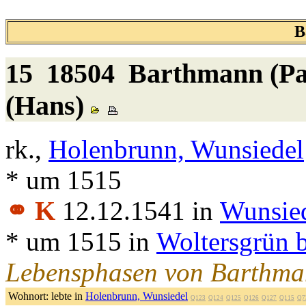
B
15 18504
Barthmann (Part
(Hans)
rk.,
Holenbrunn, Wunsiedel
* um 1515
⚭ K
12.12.1541 in
Wunsie
* um 1515 in
Woltersgrün b
Lebensphasen von Barthma
Wohnort:
lebte in
Holenbrunn, Wunsiedel
Q123
Q124
Q125
Q126
Q127
Q115
Q7