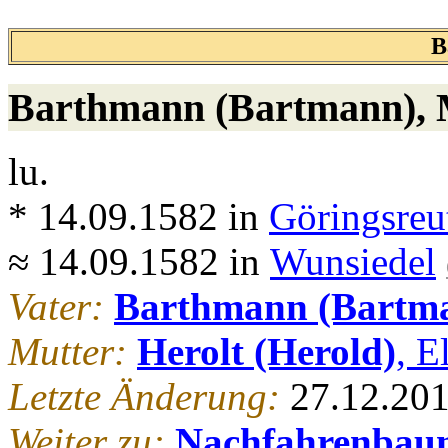
B
Barthmann (Bartmann)
,
lu.
* 14.09.1582 in
Göringsreu
≈ 14.09.1582 in
Wunsiedel
Vater:
Barthmann (Bartma
Mutter:
Herolt (Herold)
, E
Letzte Änderung:
27.12.20
Weiter zu:
Nachfahrenbau