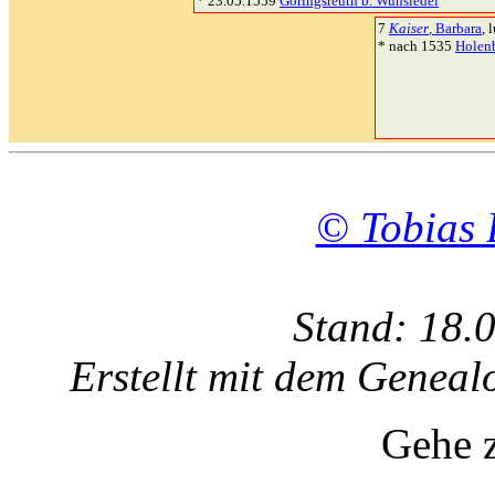
* 23.05.1559
Göringsreuth b. Wunsiedel
7
Kaiser
, Barbara
, l
* nach 1535
Holen
© Tobias 
Stand: 18.
Erstellt mit dem Gene
Gehe 