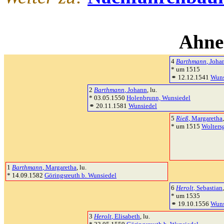
Ahne
4
Barthmann
, Joha
* um 1515
⚭ 12.12.1541
Wuns
2
Barthmann
, Johann
, lu.
* 03.05.1550
Holenbrunn, Wunsiedel
⚭ 20.11.1581
Wunsiedel
5
Rieß
, Margaretha
* um 1515
Woltersg
1
Barthmann
, Margaretha
, lu.
* 14.09.1582
Göringsreuth b. Wunsiedel
6
Herolt
, Sebastian
* um 1535
⚭ 19.10.1556
Wuns
3
Herolt
, Elisabeth
, lu.