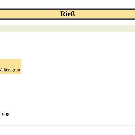
Rieß
altersgrun
51908