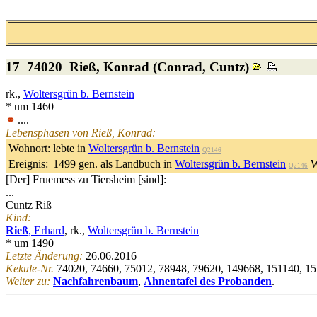
17 74020
Rieß
, Konrad (Conrad, Cuntz)
rk.,
Woltersgrün b. Bernstein
* um 1460
⚭
....
Lebensphasen von Rieß, Konrad:
Wohnort:
lebte in
Woltersgrün b. Bernstein
Q2146
Ereignis:
1499 gen. als Landbuch in
Woltersgrün b. Bernstein
W
Q2146
[Der] Fruemess zu Tiersheim [sind]:
...
Cuntz Riß
Kind:
Rieß
, Erhard
, rk.,
Woltersgrün b. Bernstein
* um 1490
Letzte Änderung:
26.06.2016
Kekule-Nr.
74020, 74660, 75012, 78948, 79620, 149668, 151140, 1
Weiter zu:
Nachfahrenbaum
,
Ahnentafel des Probanden
.