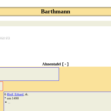
Barthmann
Q124
Q73
Ahnentafel
[-]
6
Rieß
, Erhard
, rk.
* um 1490
⚭ ...