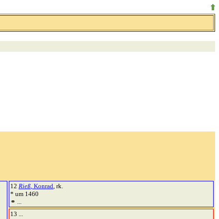
12
Rieß
, Konrad
, rk.
* um 1460
⚭ ...
13 ...