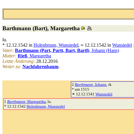
Barthmann (Bart)
, Margaretha
lu.
* 12.12.1542 in
Holenbrunn, Wunsiedel
, ≈ 12.12.1542 in
Wunsiedel
Vater:
Barthmann (Part, Partt, Bart, Bartl)
, Johann (Hans)
Mutter:
Rieß
, Margaretha
Letzte Änderung:
28.12.2016
Weiter zu:
Nachfahrenbaum
.
2
Barthmann
, Johann
, rk.
* um 1515
⚭ 12.12.1541
Wunsiedel
1
Barthmann
, Margaretha
, lu.
* 12.12.1542
Holenbrunn, Wunsiedel