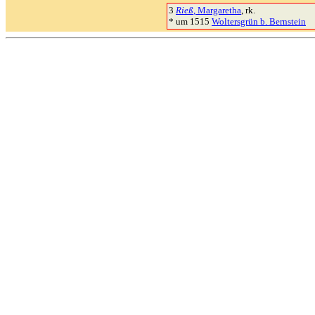
3
Rieß
, Margaretha
, rk.
* um 1515
Woltersgrün b. Bernstein