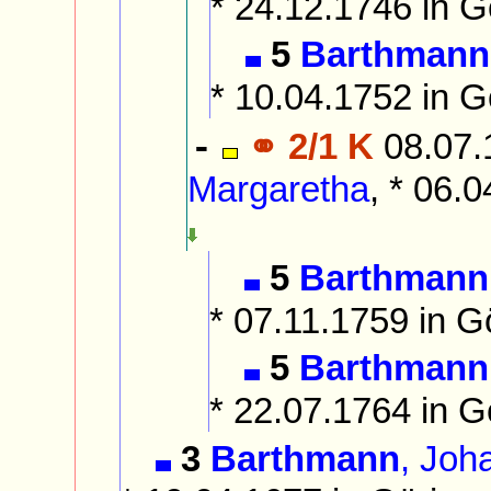
* 24.12.1746 in G
5
Barthmann
* 10.04.1752 in G
⚭ 2/1 K
08.07.
-
Margaretha
, * 06.
5
Barthmann
* 07.11.1759 in G
5
Barthmann
* 22.07.1764 in G
3
Barthmann
, Joh