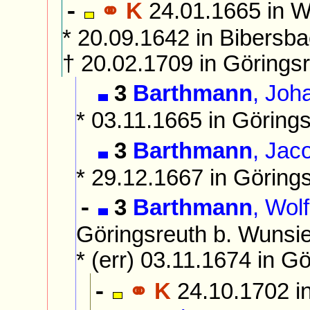
⚭ K
24.01.1665 in W
-
* 20.09.1642 in Bibersba
† 20.02.1709 in Görings
3
Barthmann
, Joh
* 03.11.1665 in Göring
3
Barthmann
, Jac
* 29.12.1667 in Göring
3
Barthmann
, Wol
-
Göringsreuth b. Wunsie
* (err) 03.11.1674 in G
⚭ K
24.10.1702 i
-