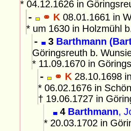
* 04.12.1626 in Göringsre
⚭ K
08.01.1661 in W
-
* um 1630 in Holzmühl b
3
Barthmann (Bar
-
Göringsreuth b. Wunsie
* 11.09.1670 in Göring
⚭ K
28.10.1698 i
-
* 06.02.1676 in Schö
† 19.06.1727 in Göri
4
Barthmann
, 
* 20.03.1702 in Göri