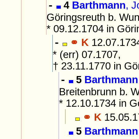
4
Barthmann
, 
-
Göringsreuth b. Wun
* 09.12.1704 in Göri
⚭ K
12.07.1734
-
* (err) 07.1707,
† 23.11.1770 in Gö
5
Barthmann
-
Breitenbrunn b. W
* 12.10.1734 in G
⚭ K
15.05.1
5
Barthmann