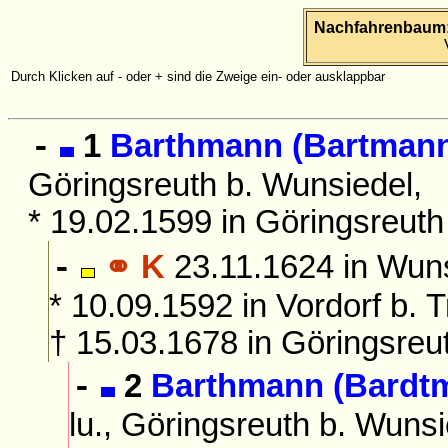
Nachfahrenbaum:
Durch Klicken auf - oder + sind die Zweige ein- oder ausklappbar
1
Barthmann (Bartman
-
Göringsreuth b. Wunsiedel,
* 19.02.1599 in Göringsreuth
⚭ K
23.11.1624 in Wuns
-
* 10.09.1592 in Vordorf b. T
† 15.03.1678 in Göringsreu
2
Barthmann (Bardt
-
lu., Göringsreuth b. Wunsi