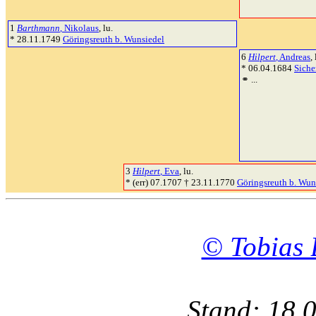
1
Barthmann
, Nikolaus
, lu.
* 28.11.1749
Göringsreuth b. Wunsiedel
6
Hilpert
, Andreas
,
* 06.04.1684
Siche
⚭ ...
3
Hilpert
, Eva
, lu.
* (err) 07.1707 † 23.11.1770
Göringsreuth b. Wun
© Tobias 
Stand: 18.