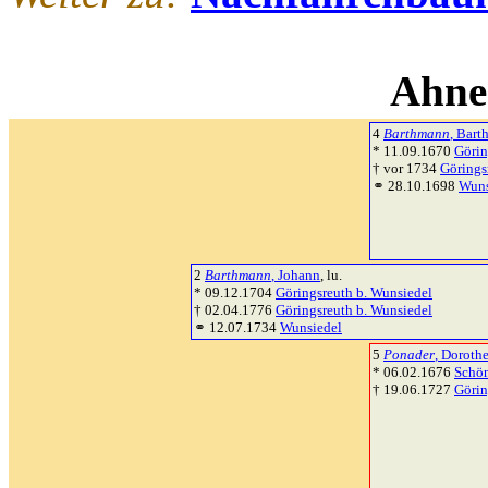
Ahne
4
Barthmann
, Bar
* 11.09.1670
Görin
† vor 1734
Görings
⚭ 28.10.1698
Wuns
2
Barthmann
, Johann
, lu.
* 09.12.1704
Göringsreuth b. Wunsiedel
† 02.04.1776
Göringsreuth b. Wunsiedel
⚭ 12.07.1734
Wunsiedel
5
Ponader
, Doroth
* 06.02.1676
Schön
† 19.06.1727
Görin