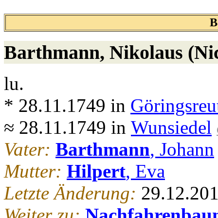
B
Barthmann
, Nikolaus (Ni
lu.
* 28.11.1749 in
Göringsreu
≈ 28.11.1749 in
Wunsiedel
Vater:
Barthmann
, Johann
Mutter:
Hilpert
, Eva
Letzte Änderung:
29.12.20
Weiter zu:
Nachfahrenbau