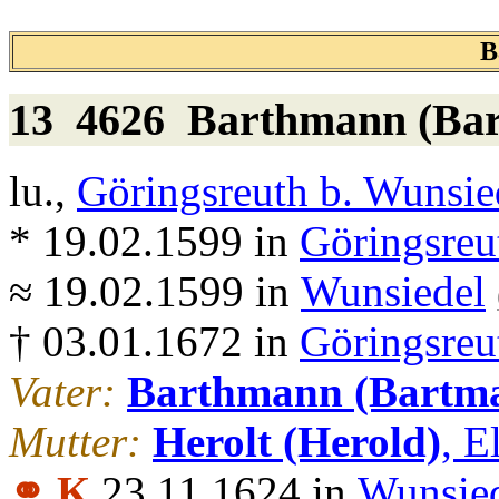
B
13 4626
Barthmann (Ba
lu.,
Göringsreuth b. Wunsie
* 19.02.1599 in
Göringsreu
≈ 19.02.1599 in
Wunsiedel
† 03.01.1672 in
Göringsreu
Vater:
Barthmann (Bartma
Mutter:
Herolt (Herold)
, E
⚭ K
23.11.1624 in
Wunsie