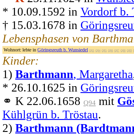
* 10.09.1592 in
Vordorf b. 
† 15.03.1678 in
Göringsreu
Lebensphasen von Barthman
Wohnort:
lebte in
Göringsreuth b. Wunsiedel
Q83
Q84
Q85
Q86
Q87
Q88
Q89
Kinder:
1)
Barthmann
, Margaretha
* 26.10.1625 in
Göringsreu
⚭ K 22.06.1658
mit
Gö
Q94
Kühlgrün b. Tröstau
.
2)
Barthmann (Bardtman