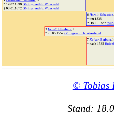
1
Barthmann
, Valentin
, lu.
* 19.02.1599
Göringsreuth b. Wunsiedel
† 03.01.1672
Göringsreuth b. Wunsiedel
6
Herolt
, Sebastian
* um 1535
⚭ 19.10.1556
Wuns
3
Herolt
, Elisabeth
, lu.
* 23.05.1559
Göringsreuth b. Wunsiedel
7
Kaiser
, Barbara
, l
* nach 1535
Holen
© Tobias 
Stand: 18.