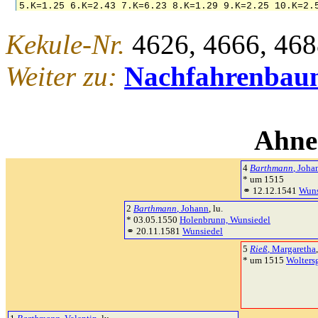
Kekule-Nr.
4626, 4666, 468
Weiter zu:
Nachfahrenbau
Ahne
4
Barthmann
, Joha
* um 1515
⚭ 12.12.1541
Wuns
2
Barthmann
, Johann
, lu.
* 03.05.1550
Holenbrunn, Wunsiedel
⚭ 20.11.1581
Wunsiedel
5
Rieß
, Margaretha
* um 1515
Woltersg