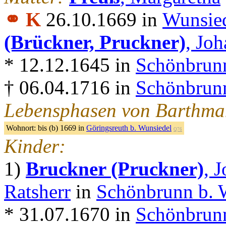
⚭ K
26.10.1669 in
Wunsie
(Brückner, Pruckner)
, Joh
* 12.12.1645 in
Schönbrunn
† 06.04.1716 in
Schönbrunn
Lebensphasen von Barthma
Wohnort:
bis (b) 1669 in
Göringsreuth b. Wunsiedel
Q76
Kinder:
1)
Bruckner (Pruckner)
, 
Ratsherr
in
Schönbrunn b. 
* 31.07.1670 in
Schönbrunn