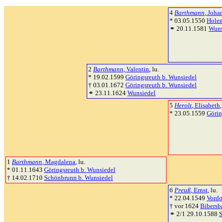
4
Barthmann
, Joha
* 03.05.1550
Holen
⚭ 20.11.1581
Wuns
2
Barthmann
, Valentin
, lu.
* 19.02.1599
Göringsreuth b. Wunsiedel
† 03.01.1672
Göringsreuth b. Wunsiedel
⚭ 23.11.1624
Wunsiedel
5
Herolt
, Elisabeth
,
* 23.05.1559
Görin
1
Barthmann
, Magdalena
, lu.
* 01.11.1643
Göringsreuth b. Wunsiedel
† 14.02.1710
Schönbrunn b. Wunsiedel
6
Preuß
, Ernst
, lu.
* 22.04.1549
Vordo
† vor 1624
Bibersb
⚭ 2/1 29.10.1588