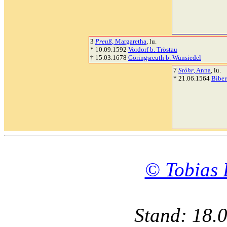
3
Preuß
, Margaretha
, lu.
* 10.09.1592
Vordorf b. Tröstau
† 15.03.1678
Göringsreuth b. Wunsiedel
7
Stöhr
, Anna
, lu.
* 21.06.1564
Biber
© Tobias 
Stand: 18.