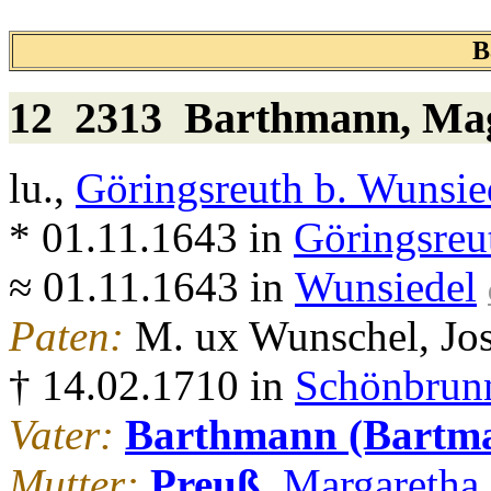
B
12 2313
Barthmann
, Ma
lu.,
Göringsreuth b. Wunsie
* 01.11.1643 in
Göringsreu
≈ 01.11.1643 in
Wunsiedel
Paten:
M. ux Wunschel, Jos
† 14.02.1710 in
Schönbrunn
Vater:
Barthmann (Bartm
Mutter:
Preuß
, Margaretha