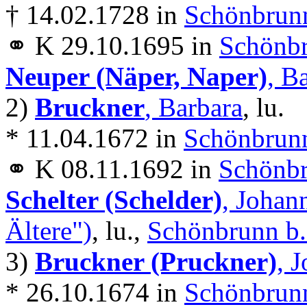
† 14.02.1728 in
Schönbrunn
⚭ K 29.10.1695 in
Schönbr
Neuper (Näper, Naper)
, B
2)
Bruckner
, Barbara
, lu.
* 11.04.1672 in
Schönbrunn
⚭ K 08.11.1692 in
Schönbr
Schelter (Schelder)
, Johan
Ältere")
, lu.,
Schönbrunn b.
3)
Bruckner (Pruckner)
, 
* 26.10.1674 in
Schönbrunn