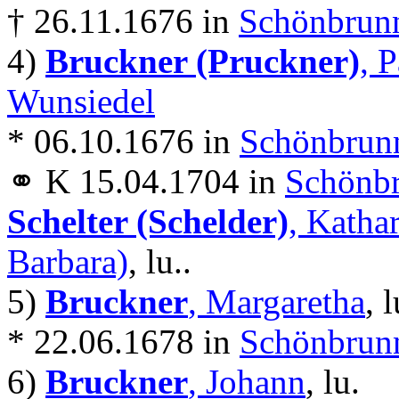
† 26.11.1676 in
Schönbrunn
4)
Bruckner (Pruckner)
, 
Wunsiedel
* 06.10.1676 in
Schönbrunn
⚭ K 15.04.1704 in
Schönbr
Schelter (Schelder)
, Katha
Barbara)
, lu..
5)
Bruckner
, Margaretha
, l
* 22.06.1678 in
Schönbrunn
6)
Bruckner
, Johann
, lu.