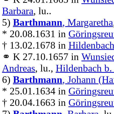
Barbara
, lu..
5)
Barthmann
, Margaretha
* 20.08.1631 in
Göringsreu
† 13.02.1678 in
Hildenbach
⚭ K 27.10.1657 in
Wunsie
Andreas
, lu.,
Hildenbach b.
6)
Barthmann
, Johann (Ha
* 25.01.1634 in
Göringsreu
† 20.04.1663 in
Göringsreu
7)
Barthmann
, Barbara
, lu