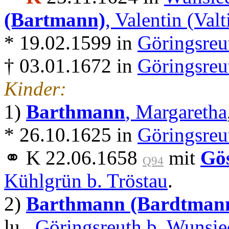
(Bartmann)
, Valentin (Valt
* 19.02.1599 in
Göringsreu
† 03.01.1672 in
Göringsreu
Kinder:
1)
Barthmann
, Margaretha
* 26.10.1625 in
Göringsreu
⚭ K 22.06.1658
mit
Gö
Q94
Kühlgrün b. Tröstau
.
2)
Barthmann (Bardtman
lu.,
Göringsreuth b. Wunsie