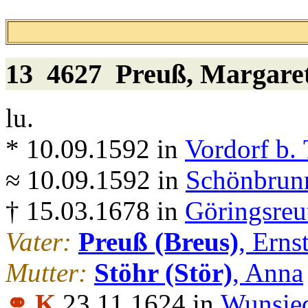
13 4627
Preuß
, Margare
lu.
* 10.09.1592 in
Vordorf b. 
≈ 10.09.1592 in
Schönbrunn
† 15.03.1678 in
Göringsreu
Vater:
Preuß (Breus)
, Erns
Mutter:
Stöhr (Stör)
, Anna
⚭ K
23.11.1624 in
Wunsie