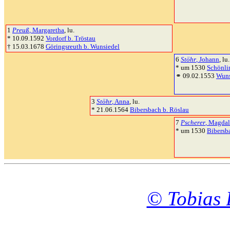
1
Preuß
, Margaretha
, lu.
* 10.09.1592
Vordorf b. Tröstau
† 15.03.1678
Göringsreuth b. Wunsiedel
6
Stöhr
, Johann
, lu.
* um 1530
Schönli
⚭ 09.02.1553
Wuns
3
Stöhr
, Anna
, lu.
* 21.06.1564
Bibersbach b. Röslau
7
Pscherer
, Magda
* um 1530
Bibersb
© Tobias 