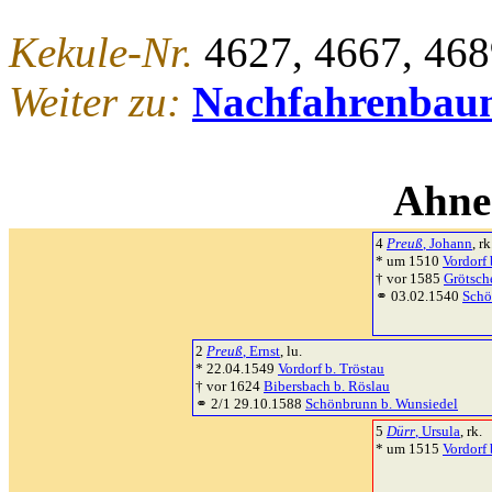
Kekule-Nr.
4627, 4667, 468
Weiter zu:
Nachfahrenbau
Ahne
4
Preuß
, Johann
, rk
* um 1510
Vordorf 
† vor 1585
Grötsch
⚭ 03.02.1540
Schö
2
Preuß
, Ernst
, lu.
* 22.04.1549
Vordorf b. Tröstau
† vor 1624
Bibersbach b. Röslau
⚭ 2/1 29.10.1588
Schönbrunn b. Wunsiedel
5
Dürr
, Ursula
, rk.
* um 1515
Vordorf 