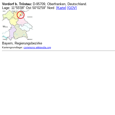
Vordorf b. Tröstau:
D-95709, Oberfranken, Deutschland.
Lage: 11°55'08" Ost 50°02'59" Nord
[Karte]
[GOV]
Bayern, Regierungsbezirke
Kartengrundlage:
commons wikipedia.org