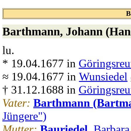
B
Barthmann
, Johann (Han
lu.
* 19.04.1677 in
Göringsreu
≈ 19.04.1677 in
Wunsiedel
† 31.12.1688 in
Göringsreu
Vater:
Barthmann (Bartm
Jüngere")
Mutter:
Bauriedel
, Barbara