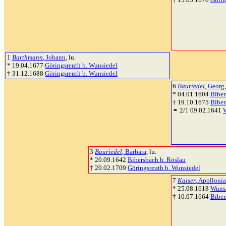
1
Barthmann
, Johann
, lu.
* 19.04.1677
Göringsreuth b. Wunsiedel
† 31.12.1688
Göringsreuth b. Wunsiedel
6
Bauriedel
, Georg
* 04.01.1604
Biber
† 19.10.1675
Biber
⚭ 2/1 09.02.1641
3
Bauriedel
, Barbara
, lu.
* 20.09.1642
Bibersbach b. Röslau
† 20.02.1709
Göringsreuth b. Wunsiedel
7
Kaiser
, Apollonia
* 25.08.1618
Wuns
† 10.07.1664
Biber