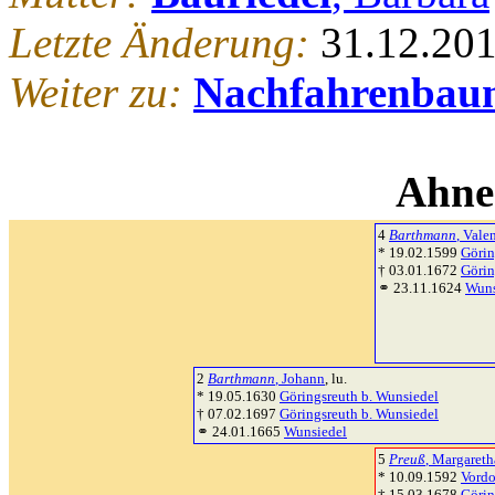
Letzte Änderung:
31.12.20
Weiter zu:
Nachfahrenbau
Ahne
4
Barthmann
, Vale
* 19.02.1599
Görin
† 03.01.1672
Görin
⚭ 23.11.1624
Wuns
2
Barthmann
, Johann
, lu.
* 19.05.1630
Göringsreuth b. Wunsiedel
† 07.02.1697
Göringsreuth b. Wunsiedel
⚭ 24.01.1665
Wunsiedel
5
Preuß
, Margareth
* 10.09.1592
Vordo
† 15.03.1678
Görin