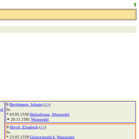
8
Barthmann
, Johann
(
>>
)
el
lu.
* 03.05.1550
Holenbrunn, Wunsiedel
⚭ 20.11.1581
Wunsiedel
9
Herolt
, Elisabeth
(
>>
)
lu.
* 23.05.1559
Göringsreuth b. Wunsiedel