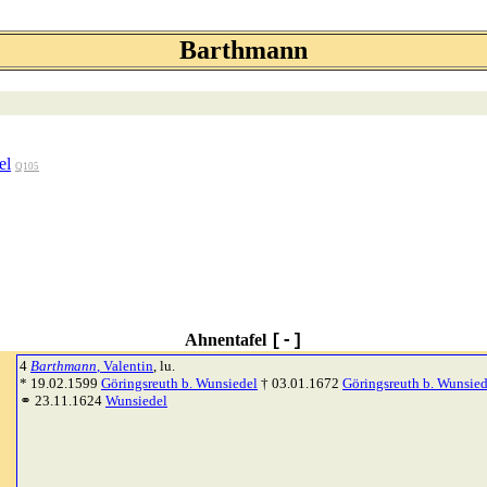
Barthmann
el
Q105
Ahnentafel
[-]
4
Barthmann
, Valentin
, lu.
* 19.02.1599
Göringsreuth b. Wunsiedel
† 03.01.1672
Göringsreuth b. Wunsied
⚭ 23.11.1624
Wunsiedel