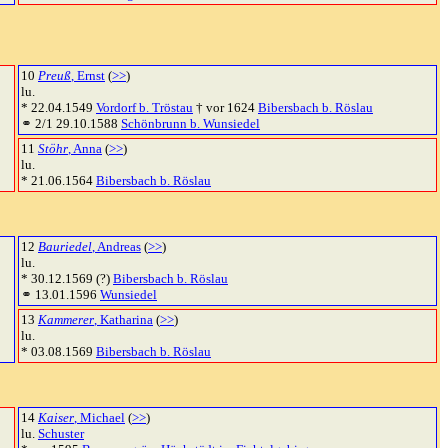
10
Preuß
, Ernst
(
>>
)
lu.
* 22.04.1549
Vordorf b. Tröstau
† vor 1624
Bibersbach b. Röslau
⚭ 2/1 29.10.1588
Schönbrunn b. Wunsiedel
11
Stöhr
, Anna
(
>>
)
lu.
* 21.06.1564
Bibersbach b. Röslau
12
Bauriedel
, Andreas
(
>>
)
lu.
* 30.12.1569 (?)
Bibersbach b. Röslau
⚭ 13.01.1596
Wunsiedel
13
Kammerer
, Katharina
(
>>
)
lu.
* 03.08.1569
Bibersbach b. Röslau
14
Kaiser
, Michael
(
>>
)
lu.
Schuster