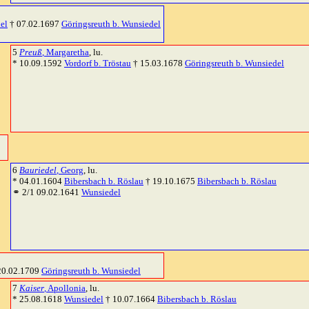
el
† 07.02.1697
Göringsreuth b. Wunsiedel
5
Preuß
, Margaretha
, lu.
* 10.09.1592
Vordorf b. Tröstau
† 15.03.1678
Göringsreuth b. Wunsiedel
6
Bauriedel
, Georg
, lu.
* 04.01.1604
Bibersbach b. Röslau
† 19.10.1675
Bibersbach b. Röslau
⚭ 2/1 09.02.1641
Wunsiedel
20.02.1709
Göringsreuth b. Wunsiedel
7
Kaiser
, Apollonia
, lu.
* 25.08.1618
Wunsiedel
† 10.07.1664
Bibersbach b. Röslau