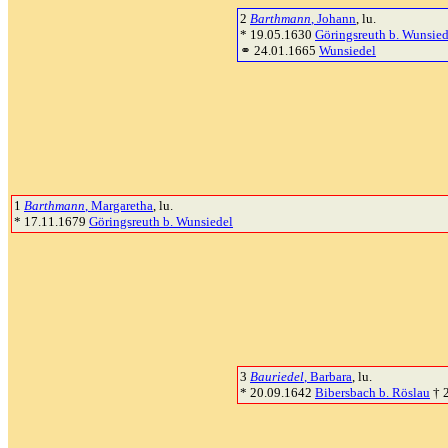
2
Barthmann
, Johann
, lu.
* 19.05.1630
Göringsreuth b. Wunsied
⚭ 24.01.1665
Wunsiedel
1
Barthmann
, Margaretha
, lu.
* 17.11.1679
Göringsreuth b. Wunsiedel
3
Bauriedel
, Barbara
, lu.
* 20.09.1642
Bibersbach b. Röslau
† 