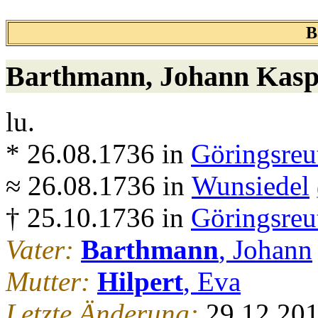
B
Barthmann
, Johann Kasp
lu.
* 26.08.1736 in
Göringsreu
≈ 26.08.1736 in
Wunsiedel
† 25.10.1736 in
Göringsreu
Vater:
Barthmann
, Johann
Mutter:
Hilpert
, Eva
Letzte Änderung:
29.12.20