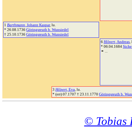
1
Barthmann
, Johann Kaspar
, lu.
* 26.08.1736
Göringsreuth b. Wunsiedel
† 25.10.1736
Göringsreuth b. Wunsiedel
6
Hilpert
, Andreas
,
* 06.04.1684
Siche
⚭ ...
3
Hilpert
, Eva
, lu.
* (err) 07.1707 † 23.11.1770
Göringsreuth b. Wun
© Tobias 