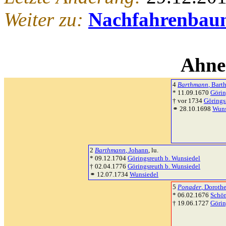
Weiter zu:
Nachfahrenbau
Ahne
4
Barthmann
, Bar
* 11.09.1670
Görin
† vor 1734
Görings
⚭ 28.10.1698
Wuns
2
Barthmann
, Johann
, lu.
* 09.12.1704
Göringsreuth b. Wunsiedel
† 02.04.1776
Göringsreuth b. Wunsiedel
⚭ 12.07.1734
Wunsiedel
5
Ponader
, Doroth
* 06.02.1676
Schön
† 19.06.1727
Görin