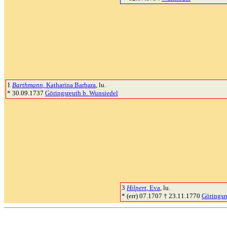
1
Barthmann
, Katharina Barbara
, lu.
* 30.09.1737
Göringsreuth b. Wunsiedel
3
Hilpert
, Eva
, lu.
* (err) 07.1707 † 23.11.1770
Göringsr