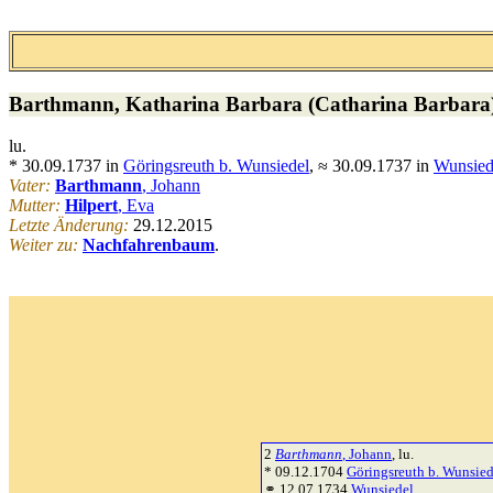
Barthmann
, Katharina Barbara (Catharina Barbara
lu.
* 30.09.1737 in
Göringsreuth b. Wunsiedel
, ≈ 30.09.1737 in
Wunsied
Vater:
Barthmann
, Johann
Mutter:
Hilpert
, Eva
Letzte Änderung:
29.12.2015
Weiter zu:
Nachfahrenbaum
.
2
Barthmann
, Johann
, lu.
* 09.12.1704
Göringsreuth b. Wunsied
⚭ 12.07.1734
Wunsiedel