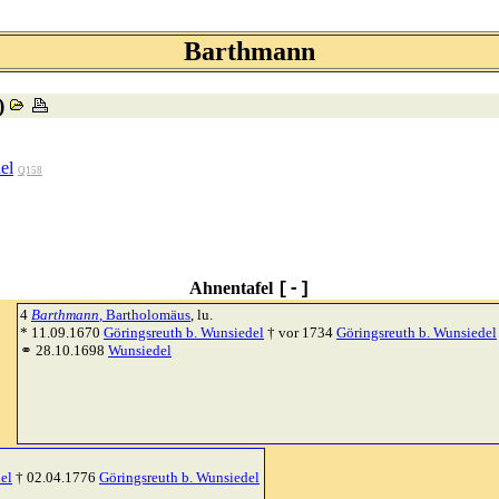
Barthmann
)
el
Q158
Ahnentafel
[-]
4
Barthmann
, Bartholomäus
, lu.
* 11.09.1670
Göringsreuth b. Wunsiedel
† vor 1734
Göringsreuth b. Wunsiedel
⚭ 28.10.1698
Wunsiedel
el
† 02.04.1776
Göringsreuth b. Wunsiedel