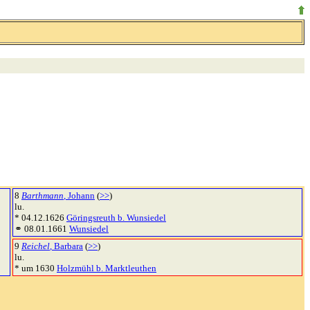
8
Barthmann
, Johann
(
>>
)
lu.
* 04.12.1626
Göringsreuth b. Wunsiedel
⚭ 08.01.1661
Wunsiedel
9
Reichel
, Barbara
(
>>
)
lu.
* um 1630
Holzmühl b. Marktleuthen