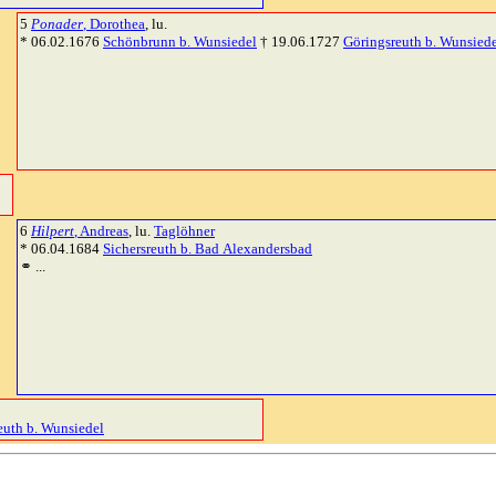
5
Ponader
, Dorothea
, lu.
* 06.02.1676
Schönbrunn b. Wunsiedel
† 19.06.1727
Göringsreuth b. Wunsied
6
Hilpert
, Andreas
, lu.
Taglöhner
* 06.04.1684
Sichersreuth b. Bad Alexandersbad
⚭ ...
euth b. Wunsiedel