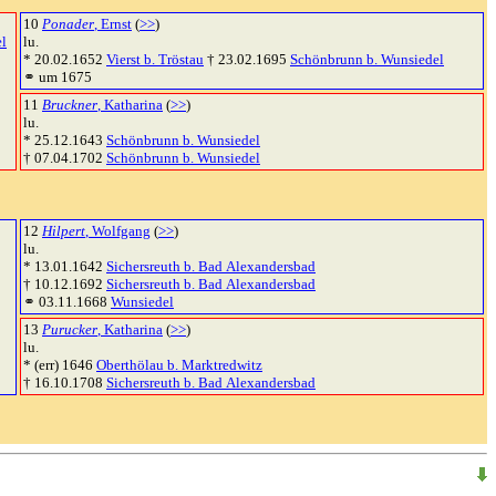
10
Ponader
, Ernst
(
>>
)
el
lu.
* 20.02.1652
Vierst b. Tröstau
† 23.02.1695
Schönbrunn b. Wunsiedel
⚭ um 1675
11
Bruckner
, Katharina
(
>>
)
lu.
* 25.12.1643
Schönbrunn b. Wunsiedel
† 07.04.1702
Schönbrunn b. Wunsiedel
12
Hilpert
, Wolfgang
(
>>
)
lu.
* 13.01.1642
Sichersreuth b. Bad Alexandersbad
† 10.12.1692
Sichersreuth b. Bad Alexandersbad
⚭ 03.11.1668
Wunsiedel
13
Purucker
, Katharina
(
>>
)
lu.
* (err) 1646
Oberthölau b. Marktredwitz
† 16.10.1708
Sichersreuth b. Bad Alexandersbad