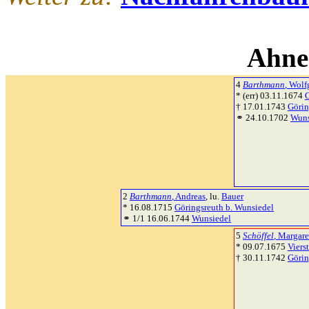
Ahne
4
Barthmann
, Wol
* (err) 03.11.1674
G
† 17.01.1743
Görin
⚭ 24.10.1702
Wuns
2
Barthmann
, Andreas
, lu.
Bauer
* 16.08.1715
Göringsreuth b. Wunsiedel
⚭ 1/1 16.06.1744
Wunsiedel
5
Schöffel
, Margare
* 09.07.1675
Viers
† 30.11.1742
Görin