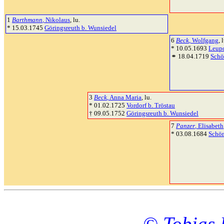
1
Barthmann
, Nikolaus
, lu.
* 15.03.1745
Göringsreuth b. Wunsiedel
6
Beck
, Wolfgang
, 
* 10.05.1693
Leupo
⚭ 18.04.1719
Schö
3
Beck
, Anna Maria
, lu.
* 01.02.1725
Vordorf b. Tröstau
† 09.05.1752
Göringsreuth b. Wunsiedel
7
Panzer
, Elisabeth
* 03.08.1684
Schön
© Tobias 