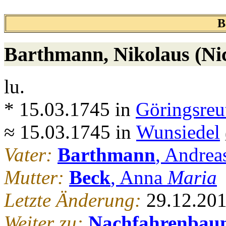
B
Barthmann
, Nikolaus (Ni
lu.
* 15.03.1745 in
Göringsreu
≈ 15.03.1745 in
Wunsiedel
Vater:
Barthmann
, Andrea
Mutter:
Beck
, Anna
Maria
Letzte Änderung:
29.12.20
Weiter zu:
Nachfahrenbau