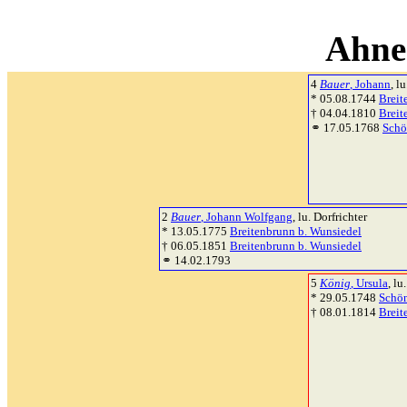
Ahne
4
Bauer
, Johann
, l
* 05.08.1744
Breit
† 04.04.1810
Breit
⚭ 17.05.1768
Schö
2
Bauer
, Johann Wolfgang
, lu. Dorfrichter
* 13.05.1775
Breitenbrunn b. Wunsiedel
† 06.05.1851
Breitenbrunn b. Wunsiedel
⚭ 14.02.1793
5
König
, Ursula
, lu.
* 29.05.1748
Schön
† 08.01.1814
Breit