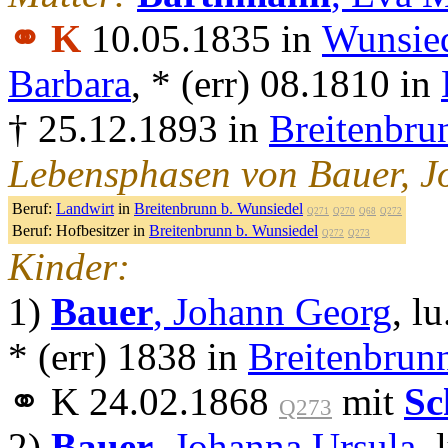
⚭ K
10.05.1835 in
Wunsie
Barbara
, * (err) 08.1810 in
† 25.12.1893 in
Breitenbru
Lebensphasen von Bauer, 
Beruf:
Landwirt
in
Breitenbrunn b. Wunsiedel
Q271
Q270
Q68
Q272
Beruf:
Hofbesitzer in
Breitenbrunn b. Wunsiedel
Q272
Q273
Kinder:
1)
Bauer
, Johann Georg
, lu
* (err) 1838 in
Breitenbrun
⚭ K 24.02.1868
mit
Sc
Q273
2)
Bauer
, Johanna Ursula
, 