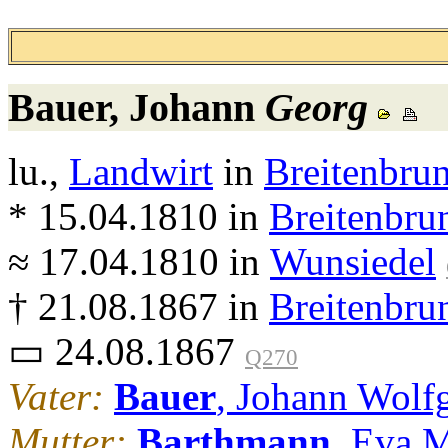
Bauer
, Johann
Georg
lu.,
Landwirt
in
Breitenbru
* 15.04.1810 in
Breitenbru
≈ 17.04.1810 in
Wunsiedel
† 21.08.1867 in
Breitenbru
▭ 24.08.1867
Q270
Vater:
Bauer
, Johann Wolf
Mutter:
Barthmann
, Eva 