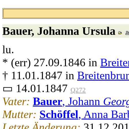
Bauer
, Johanna Ursula
lu.
* (err) 27.09.1846 in
Breit
† 11.01.1847 in
Breitenbru
▭ 14.01.1847
Q272
Vater:
Bauer
, Johann
Geor
Mutter:
Schöffel
, Anna Bar
Letzte Änderung:
31.12.20