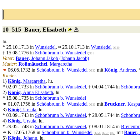
10 515
Bauer
, Elisabeth
lu.
* 25.10.1713 in
Wunsiedel
, ≈ 25.10.1713 in
Wunsiedel
Q330
† 15.08.1776 in
Schönbrunn b. Wunsiedel
Q331
Vater:
Bauer
, Johann Jakob (Johann Jacob)
Mutter:
Roßmäuschel
, Margaretha
⚭
06.05.1732 in
Schönbrunn b. Wunsiedel
mit
König
, Andreas
,
Q332
Kinder:
1)
König
, Margaretha
, lu.
* 02.07.1733 in
Schönbrunn b. Wunsiedel
, † 04.04.1744 in
Schönbru
2)
König
, Anna Elisabeth
, lu.
* 15.08.1735 in
Schönbrunn b. Wunsiedel
⚭ 01.07.1756 in
Schönbrunn b. Wunsiedel
mit
Bruckner
, Kaspa
Q333
3)
König
, Ursula
, lu.
* 03.09.1743 in
Schönbrunn b. Wunsiedel
, † 28.05.1744 in
Schönbru
4)
König
, Ursula
, lu.
* 29.05.1748 in
Schönbrunn b. Wunsiedel
, † 08.01.1814 in
Breitenbr
⚭ K 17.05.1768 in
Schönbrunn b. Wunsiedel
mit
Bauer
,
Q256
Q257
Q65
5)
König
, Johann
, lu.