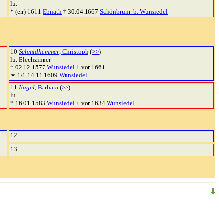
lu.
* (err) 1611
Ebnath
† 30.04.1667
Schönbrunn b. Wunsiedel
10
Schmidhammer
, Christoph
(
>>
)
lu. Blechzinner
* 02.12.1577
Wunsiedel
† vor 1661
⚭ 1/1 14.11.1609
Wunsiedel
11
Nagel
, Barbara
(
>>
)
lu.
* 16.01.1583
Wunsiedel
† vor 1634
Wunsiedel
12 ...
13 ...