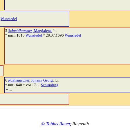
0
Wunsiedel
5
Schmidhammer
, Magdalena
, lu.
* nach 1610
Wunsiedel
† 28.07.1696
Wunsiedel
6
Roßmäuschel
, Johann Georg
, lu.
* um 1640 † vor 1711
Schirnding
⚭ ...
© Tobias Bauer
, Bayreuth