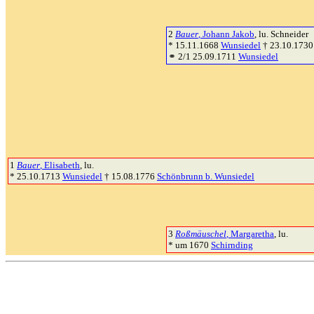
2
Bauer
, Johann Jakob
, lu. Schneider
* 15.11.1668
Wunsiedel
† 23.10.173
⚭ 2/1 25.09.1711
Wunsiedel
1
Bauer
, Elisabeth
, lu.
* 25.10.1713
Wunsiedel
† 15.08.1776
Schönbrunn b. Wunsiedel
3
Roßmäuschel
, Margaretha
, lu.
* um 1670
Schirnding