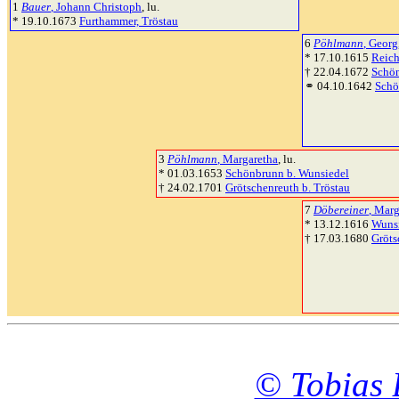
1
Bauer
, Johann Christoph
, lu.
* 19.10.1673
Furthammer, Tröstau
6
Pöhlmann
, Georg
* 17.10.1615
Reich
† 22.04.1672
Schön
⚭ 04.10.1642
Schö
3
Pöhlmann
, Margaretha
, lu.
* 01.03.1653
Schönbrunn b. Wunsiedel
† 24.02.1701
Grötschenreuth b. Tröstau
7
Döbereiner
, Marg
* 13.12.1616
Wuns
† 17.03.1680
Gröts
© Tobias 