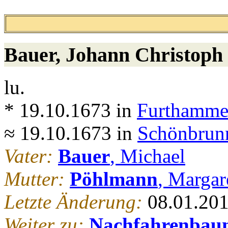
Bauer
, Johann Christoph
lu.
* 19.10.1673 in
Furthammer
≈ 19.10.1673 in
Schönbrunn
Vater:
Bauer
, Michael
Mutter:
Pöhlmann
, Margar
Letzte Änderung:
08.01.20
Weiter zu:
Nachfahrenbau