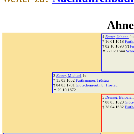
Ahne
4
Bauer
, Johann
, lu
* 16.01.1618
Furth
† 02.10.1693 (?)
Fu
⚭ 27.02.1644
Schö
2
Bauer
, Michael
, lu.
* 15.03.1652
Furthammer, Tröstau
† 04.03.1701
Grötschenreuth b. Tröstau
⚭ 29.10.1672
5
Dressel
, Barbara
, 
* 08.05.1620
Gröts
† 28.04.1682
Furth