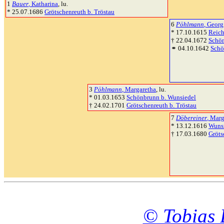
1
Bauer
, Katharina
, lu.
* 25.07.1686
Grötschenreuth b. Tröstau
6
Pöhlmann
, Georg
* 17.10.1615
Reich
† 22.04.1672
Schön
⚭ 04.10.1642
Schö
3
Pöhlmann
, Margaretha
, lu.
* 01.03.1653
Schönbrunn b. Wunsiedel
† 24.02.1701
Grötschenreuth b. Tröstau
7
Döbereiner
, Marg
* 13.12.1616
Wuns
† 17.03.1680
Gröts
© Tobias 