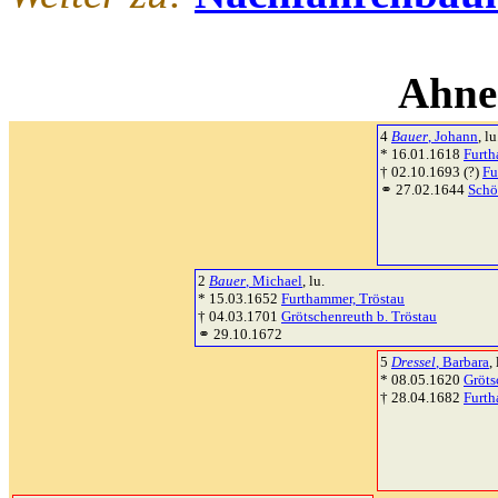
Ahne
4
Bauer
, Johann
, lu
* 16.01.1618
Furth
† 02.10.1693 (?)
Fu
⚭ 27.02.1644
Schö
2
Bauer
, Michael
, lu.
* 15.03.1652
Furthammer, Tröstau
† 04.03.1701
Grötschenreuth b. Tröstau
⚭ 29.10.1672
5
Dressel
, Barbara
, 
* 08.05.1620
Gröts
† 28.04.1682
Furth