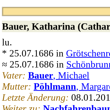
Bauer
, Katharina (Cathar
lu.
* 25.07.1686 in
Grötschenr
≈ 25.07.1686 in
Schönbrunn
Vater:
Bauer
, Michael
Mutter:
Pöhlmann
, Margar
Letzte Änderung:
08.01.20
Weiter zu:
Nachfahrenbau