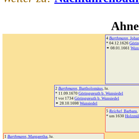
Ahne
4
Barthmann
, Joha
* 04.12.1626
Görin
⚭ 08.01.1661
Wuns
2
Barthmann
, Bartholomäus
, lu.
* 11.09.1670
Göringsreuth b. Wunsiedel
† vor 1734
Göringsreuth b. Wunsiedel
⚭ 28.10.1698
Wunsiedel
5
Reichel
, Barbara
,
* um 1630
Holzmüh
1
Barthmann
, Margaretha
, lu.