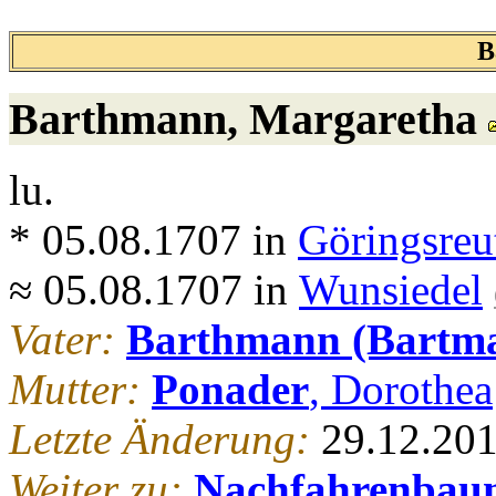
B
Barthmann
, Margaretha
lu.
* 05.08.1707 in
Göringsreu
≈ 05.08.1707 in
Wunsiedel
Vater:
Barthmann (Bartm
Mutter:
Ponader
, Dorothea
Letzte Änderung:
29.12.20
Weiter zu:
Nachfahrenbau