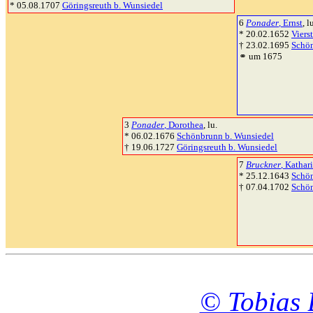
* 05.08.1707
Göringsreuth b. Wunsiedel
6
Ponader
, Ernst
, l
* 20.02.1652
Viers
† 23.02.1695
Schön
⚭ um 1675
3
Ponader
, Dorothea
, lu.
* 06.02.1676
Schönbrunn b. Wunsiedel
† 19.06.1727
Göringsreuth b. Wunsiedel
7
Bruckner
, Kathar
* 25.12.1643
Schön
† 07.04.1702
Schön
© Tobias 