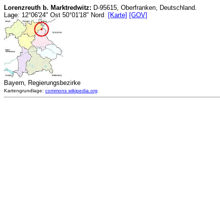
Lorenzreuth b. Marktredwitz:
D-95615, Oberfranken, Deutschland.
Lage: 12°06'24" Ost 50°01'18" Nord
[Karte]
[GOV]
Bayern, Regierungsbezirke
Kartengrundlage:
commons wikipedia.org