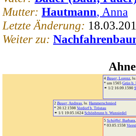
Mutter:
Hautmann
, Anna
Letzte Änderung:
18.03.20
Weiter zu:
Nachfahrenbau
Ahne
4
Bauer
, Lorenz
, lu
* um 1565
Grün b.
⚭ 1/2 16.09.1590
2
Bauer
, Andreas
, lu.
Hammerschmied
* 20.12.1598
Vordorf b. Tröstau
⚭ 1/1 19.05.1624
Schönbrunn b. Wunsiedel
5
Schöffel
, Barbara
* 03.05.1558
Viers