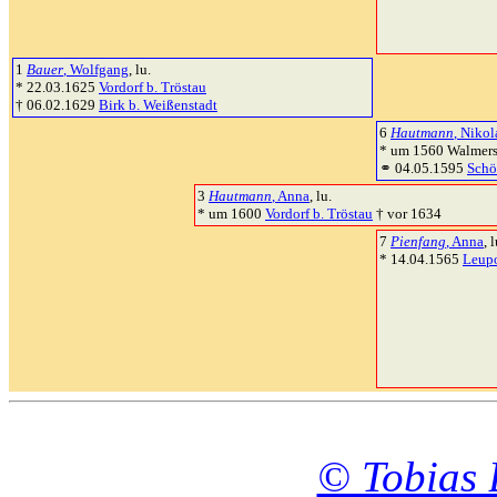
1
Bauer
, Wolfgang
, lu.
* 22.03.1625
Vordorf b. Tröstau
† 06.02.1629
Birk b. Weißenstadt
6
Hautmann
, Nikol
* um 1560 Walmers
⚭ 04.05.1595
Schö
3
Hautmann
, Anna
, lu.
* um 1600
Vordorf b. Tröstau
† vor 1634
7
Pienfang
, Anna
, l
* 14.04.1565
Leupo
© Tobias 