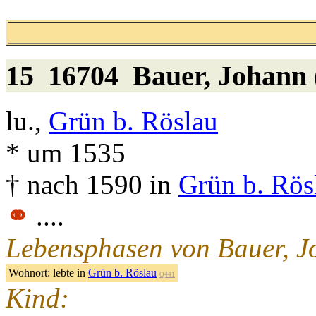
15 16704
Bauer
, Johann
lu.,
Grün b. Röslau
* um 1535
† nach 1590 in
Grün b. Rös
⚭
....
Lebensphasen von Bauer, J
Wohnort:
lebte in
Grün b. Röslau
Q441
Kind: