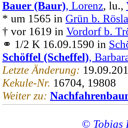
Bauer (Baur)
, Lorenz
, lu.,
* um 1565 in
Grün b. Rösl
† vor 1619 in
Vordorf b. Tr
⚭ 1/2 K 16.09.1590 in
Sch
Schöffel (Scheffel)
, Barbar
Letzte Änderung:
19.09.20
Kekule-Nr.
16704, 19808
Weiter zu:
Nachfahrenbau
© Tobias 