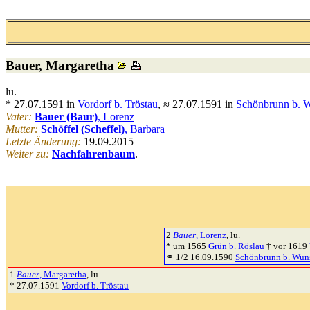
Bauer
, Margaretha
lu.
* 27.07.1591 in
Vordorf b. Tröstau
, ≈ 27.07.1591 in
Schönbrunn b. W
Vater:
Bauer (Baur)
, Lorenz
Mutter:
Schöffel (Scheffel)
, Barbara
Letzte Änderung:
19.09.2015
Weiter zu:
Nachfahrenbaum
.
2
Bauer
, Lorenz
, lu.
* um 1565
Grün b. Röslau
† vor 1619
⚭ 1/2 16.09.1590
Schönbrunn b. Wun
1
Bauer
, Margaretha
, lu.
* 27.07.1591
Vordorf b. Tröstau