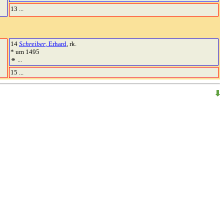
13 ...
14
Schreiber
, Erhard
, rk.
* um 1495
⚭ ...
15 ...