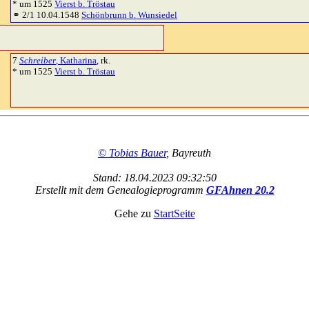
* um 1525
Vierst b. Tröstau
⚭ 2/1 10.04.1548
Schönbrunn b. Wunsiedel
7
Schreiber
, Katharina
, rk.
* um 1525
Vierst b. Tröstau
© Tobias Bauer
, Bayreuth
Stand: 18.04.2023 09:32:50
Erstellt mit dem Genealogieprogramm
GFAhnen 20.2
Gehe zu
StartSeite