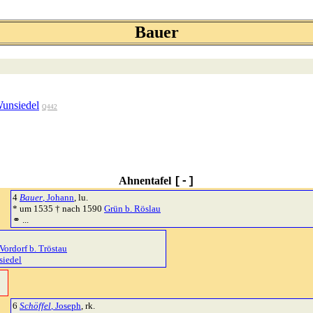
Bauer
unsiedel
Q442
Ahnentafel
[-]
4
Bauer
, Johann
, lu.
* um 1535 † nach 1590
Grün b. Röslau
⚭ ...
Vordorf b. Tröstau
siedel
6
Schöffel
, Joseph
, rk.