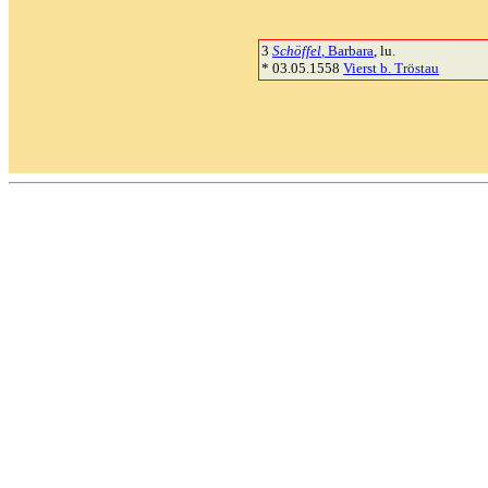
3
Schöffel
, Barbara
, lu.
* 03.05.1558
Vierst b. Tröstau