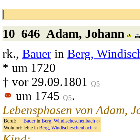
10 646
Adam
, Johann
rk.,
Bauer
in
Berg, Windisc
* um 1720
† vor 29.09.1801
Q5
⚭
um 1745
.
Q5
Lebensphasen von Adam, J
Beruf:
Bauer
in
Berg, Windischeschenbach
Q5
Wohnort:
lebte in
Berg, Windischeschenbach
Q5
Kind: