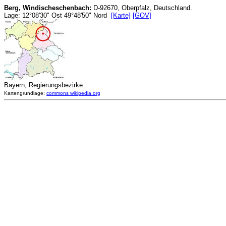
Berg, Windischeschenbach:
D-92670, Oberpfalz, Deutschland.
Lage: 12°08'30" Ost 49°48'50" Nord
[Karte]
[GOV]
Bayern, Regierungsbezirke
Kartengrundlage:
commons wikipedia.org