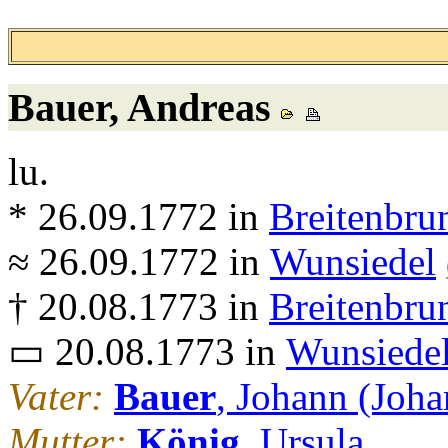
Bauer
, Andreas
lu.
* 26.09.1772 in
Breitenbru
≈ 26.09.1772 in
Wunsiedel
† 20.08.1773 in
Breitenbru
▭ 20.08.1773 in
Wunsiede
Vater:
Bauer
, Johann (Joha
Mutter:
König
, Ursula