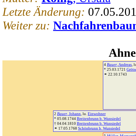
Letzte Änderung:
07.05.20
Weiter zu:
Nachfahrenbau
Ahne
4
Bauer
, Andreas
, l
* 25.03.1721
Gröts
⚭ 22.10.1743
2
Bauer
, Johann
, lu.
Einwohner
* 05.08.1744
Breitenbrunn b. Wunsiedel
† 04.04.1810
Breitenbrunn b. Wunsiedel
⚭ 17.05.1768
Schönbrunn b. Wunsiedel
5
Müller
, Margaret