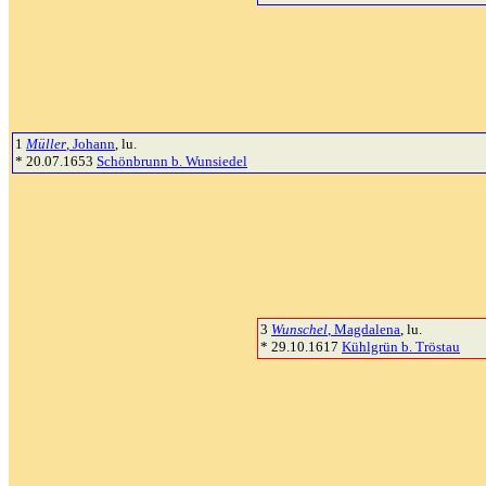
1
Müller
, Johann
, lu.
* 20.07.1653
Schönbrunn b. Wunsiedel
3
Wunschel
, Magdalena
, lu.
* 29.10.1617
Kühlgrün b. Tröstau