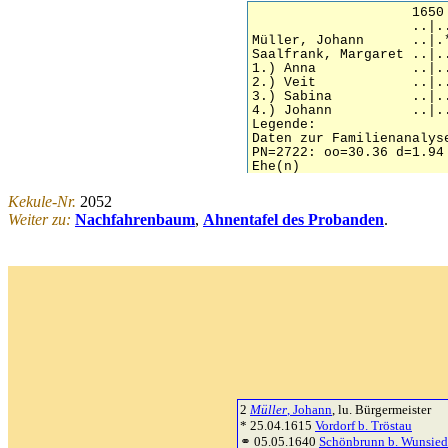
Kekule-Nr.
2052
Weiter zu:
Nachfahrenbaum
,
Ahnentafel des Probanden
.
2
Müller
, Johann
, lu. Bürgermeister
* 25.04.1615
Vordorf b. Tröstau
⚭ 05.05.1640
Schönbrunn b. Wunsied