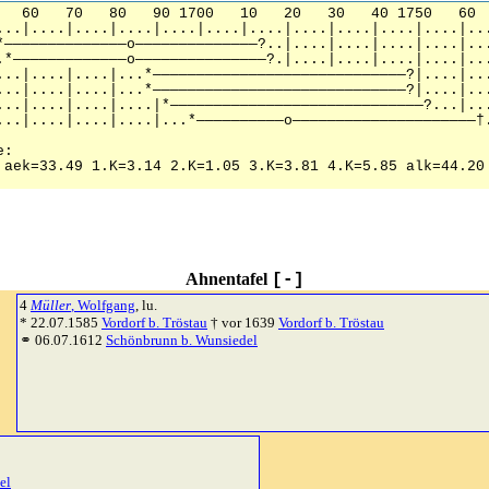
Ahnentafel
[-]
4
Müller
, Wolfgang
, lu.
* 22.07.1585
Vordorf b. Tröstau
† vor 1639
Vordorf b. Tröstau
⚭ 06.07.1612
Schönbrunn b. Wunsiedel
el