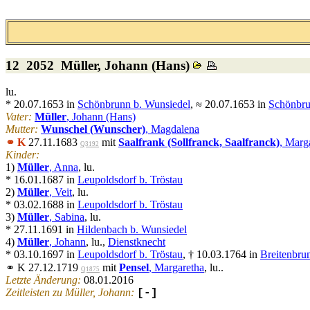
12 2052
Müller
, Johann (Hans)
lu.
* 20.07.1653 in
Schönbrunn b. Wunsiedel
, ≈ 20.07.1653 in
Schönbru
Vater:
Müller
, Johann (Hans)
Mutter:
Wunschel (Wunscher)
, Magdalena
⚭ K
27.11.1683
mit
Saalfrank (Sollfranck, Saalfranck)
, Marg
Q3192
Kinder:
1)
Müller
, Anna
, lu.
* 16.01.1687 in
Leupoldsdorf b. Tröstau
2)
Müller
, Veit
, lu.
* 03.02.1688 in
Leupoldsdorf b. Tröstau
3)
Müller
, Sabina
, lu.
* 27.11.1691 in
Hildenbach b. Wunsiedel
4)
Müller
, Johann
, lu.,
Dienstknecht
* 03.10.1697 in
Leupoldsdorf b. Tröstau
, † 10.03.1764 in
Breitenbru
⚭ K 27.12.1719
mit
Pensel
, Margaretha
, lu..
Q1875
Letzte Änderung:
08.01.2016
Zeitleisten zu Müller, Johann:
[-]