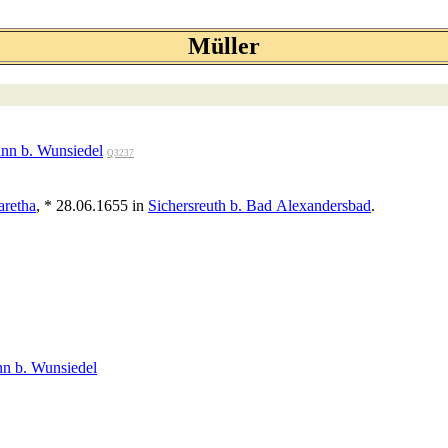
Müller
nn b. Wunsiedel
Q3237
aretha
, * 28.06.1655 in
Sichersreuth b. Bad Alexandersbad
.
nn b. Wunsiedel