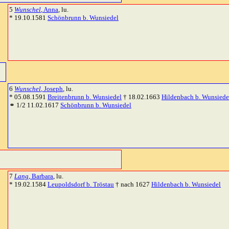
5
Wunschel
, Anna
, lu.
* 19.10.1581
Schönbrunn b. Wunsiedel
6
Wunschel
, Joseph
, lu.
* 05.08.1591
Breitenbrunn b. Wunsiedel
† 18.02.1663
Hildenbach b. Wunsiede
⚭ 1/2 11.02.1617
Schönbrunn b. Wunsiedel
7
Lang
, Barbara
, lu.
* 19.02.1584
Leupoldsdorf b. Tröstau
† nach 1627
Hildenbach b. Wunsiedel