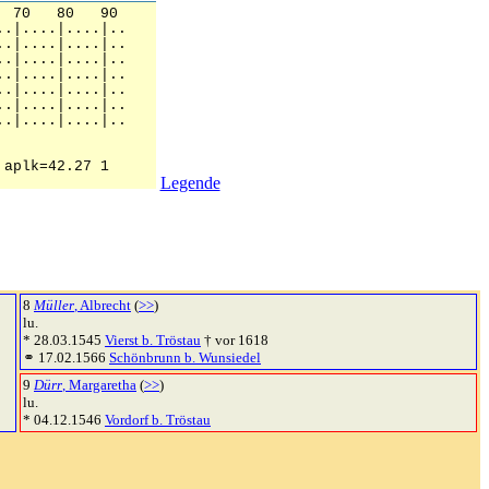
Legende
8
Müller
, Albrecht
(
>>
)
lu.
* 28.03.1545
Vierst b. Tröstau
† vor 1618
⚭ 17.02.1566
Schönbrunn b. Wunsiedel
9
Dürr
, Margaretha
(
>>
)
lu.
* 04.12.1546
Vordorf b. Tröstau