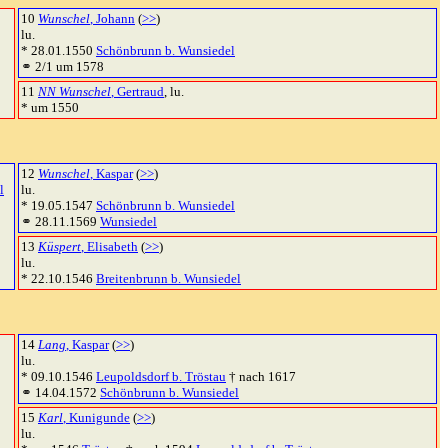
10
Wunschel
, Johann
(
>>
)
lu.
* 28.01.1550
Schönbrunn b. Wunsiedel
⚭ 2/1 um 1578
11
NN Wunschel
, Gertraud
, lu.
* um 1550
12
Wunschel
, Kaspar
(
>>
)
l
lu.
* 19.05.1547
Schönbrunn b. Wunsiedel
⚭ 28.11.1569
Wunsiedel
13
Küspert
, Elisabeth
(
>>
)
lu.
* 22.10.1546
Breitenbrunn b. Wunsiedel
14
Lang
, Kaspar
(
>>
)
lu.
* 09.10.1546
Leupoldsdorf b. Tröstau
† nach 1617
⚭ 14.04.1572
Schönbrunn b. Wunsiedel
15
Karl
, Kunigunde
(
>>
)
lu.