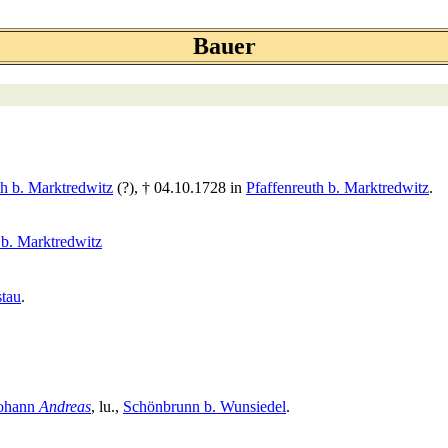
Bauer
th b. Marktredwitz
(?), † 04.10.1728 in
Pfaffenreuth b. Marktredwitz
.
 b. Marktredwitz
stau
.
Johann
Andreas
, lu.,
Schönbrunn b. Wunsiedel
.