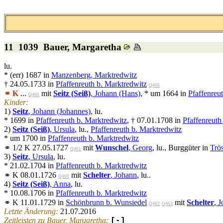
11 1039
Bauer
, Margaretha
lu.
* (err) 1687 in
Manzenberg, Marktredwitz
† 24.05.1733 in
Pfaffenreuth b. Marktredwitz
Q460
⚭ K
...
mit
Seitz (Seiß)
, Johann (Hans)
, * um 1664 in
Pfaffenreu
Q460
Kinder:
1)
Seitz
, Johann (Johannes)
, lu.
* 1699 in
Pfaffenreuth b. Marktredwitz
, † 07.01.1708 in
Pfaffenreuth
2)
Seitz (Seiß)
, Ursula
, lu.,
Pfaffenreuth b. Marktredwitz
* um 1700 in
Pfaffenreuth b. Marktredwitz
⚭ 1/2 K 27.05.1727
mit
Wunschel
, Georg
, lu., Burggüter in
Trö
Q461
3)
Seitz
, Ursula
, lu.
* 21.02.1704 in
Pfaffenreuth b. Marktredwitz
⚭ K 08.01.1726
mit
Schelter
, Johann
, lu..
Q460
4)
Seitz (Seiß)
, Anna
, lu.
* 10.08.1706 in
Pfaffenreuth b. Marktredwitz
⚭ K 11.01.1729 in
Schönbrunn b. Wunsiedel
mit
Schelter
, 
Q462
Q463
Letzte Änderung:
21.07.2016
Zeitleisten zu Bauer, Margaretha:
[-]